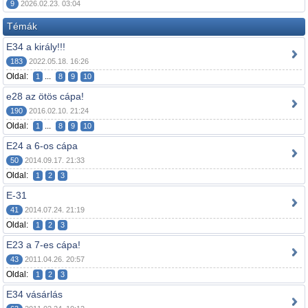
9
2026.02.23. 03:04
Témák
E34 a király!!!
183
2022.05.18. 16:26
Oldal:
...
1
8
9
10
e28 az ötös cápa!
190
2016.02.10. 21:24
Oldal:
...
1
8
9
10
E24 a 6-os cápa
50
2014.09.17. 21:33
Oldal:
1
2
3
E-31
41
2014.07.24. 21:19
Oldal:
1
2
3
E23 a 7-es cápa!
43
2011.04.26. 20:57
Oldal:
1
2
3
E34 vásárlás