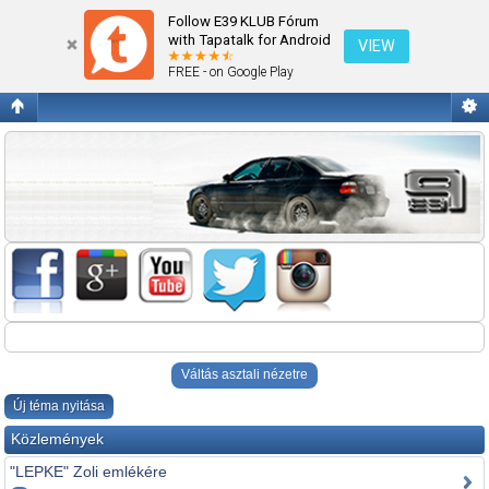
E12 1972-1981/E28 1982-1988/E34 1988-1996 Az elődök!!
Follow E39 KLUB Fórum
with Tapatalk for Android
VIEW
FREE - on Google Play
Váltás asztali nézetre
Új téma nyitása
Közlemények
"LEPKE" Zoli emlékére