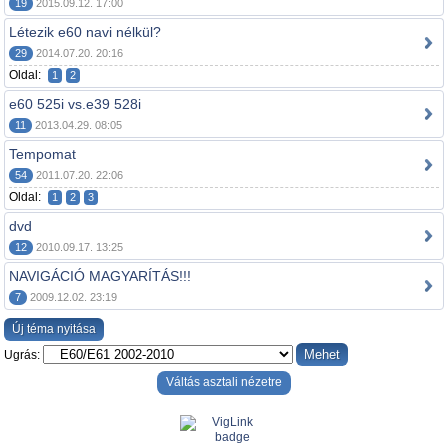
19
2015.09.12. 17:00
Létezik e60 navi nélkül?
29
2014.07.20. 20:16
Oldal:
1
2
e60 525i vs.e39 528i
11
2013.04.29. 08:05
Tempomat
54
2011.07.20. 22:06
Oldal:
1
2
3
dvd
12
2010.09.17. 13:25
NAVIGÁCIÓ MAGYARÍTÁS!!!
7
2009.12.02. 23:19
Új téma nyitása
Ugrás:
Váltás asztali nézetre