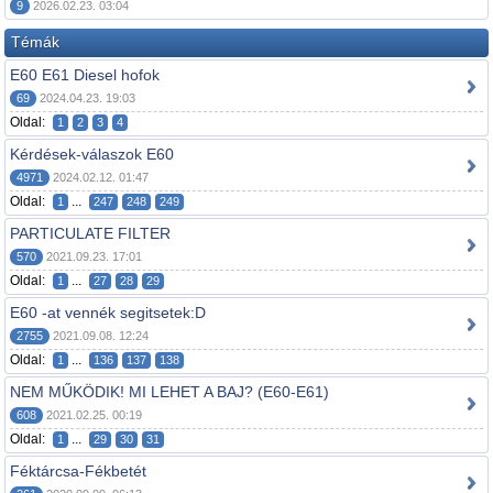
9
2026.02.23. 03:04
Témák
E60 E61 Diesel hofok
69
2024.04.23. 19:03
Oldal:
1
2
3
4
Kérdések-válaszok E60
4971
2024.02.12. 01:47
Oldal:
...
1
247
248
249
PARTICULATE FILTER
570
2021.09.23. 17:01
Oldal:
...
1
27
28
29
E60 -at vennék segitsetek:D
2755
2021.09.08. 12:24
Oldal:
...
1
136
137
138
NEM MŰKÖDIK! MI LEHET A BAJ? (E60-E61)
608
2021.02.25. 00:19
Oldal:
...
1
29
30
31
Féktárcsa-Fékbetét