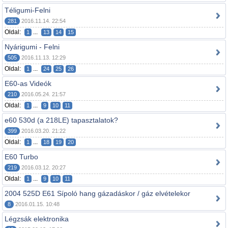
Téligumi-Felni
281
2016.11.14. 22:54
Oldal:
...
1
13
14
15
Nyárigumi - Felni
505
2016.11.13. 12:29
Oldal:
...
1
24
25
26
E60-as Videók
210
2016.05.24. 21:57
Oldal:
...
1
9
10
11
e60 530d (a 218LE) tapasztalatok?
399
2016.03.20. 21:22
Oldal:
...
1
18
19
20
E60 Turbo
219
2016.03.12. 20:27
Oldal:
...
1
9
10
11
2004 525D E61 Sípoló hang gázadáskor / gáz elvételekor
8
2016.01.15. 10:48
Légzsák elektronika