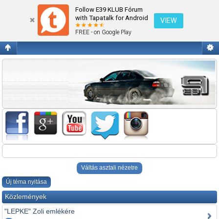
E60/E61 2002-2010
Follow E39 KLUB Fórum
with Tapatalk for Android
VIEW
FREE - on Google Play
Váltás asztali nézetre
Új téma nyitása
Közlemények
"LEPKE" Zoli emlékére