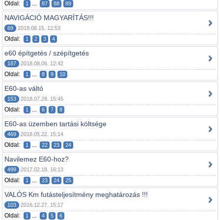
Oldal:
...
1
87
88
89
NAVIGÁCIÓ MAGYARÍTÁS!!!
69
2018.08.15. 12:53
Oldal:
1
2
3
4
e60 építgetés / szépítgetés
187
2018.08.06. 12:42
Oldal:
...
1
8
9
10
E60-as váltó
153
2018.07.28. 15:45
Oldal:
...
1
6
7
8
E60-as üzemben tartási költsége
469
2018.05.22. 15:14
Oldal:
...
1
22
23
24
Navilemez E60-hoz?
499
2017.02.18. 16:13
Oldal:
...
1
23
24
25
VALÓS Km futásteljesítmény meghatározás !!!
103
2016.12.27. 15:17
Oldal:
...
1
4
5
6