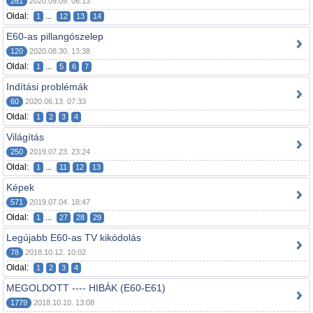
261
2020.09.09. 06:13
Oldal:
...
1
12
13
14
E60-as pillangószelep
120
2020.08.30. 13:38
Oldal:
...
1
5
6
7
Indítási problémák
60
2020.06.13. 07:33
Oldal:
1
2
3
4
Világítás
250
2019.07.23. 23:24
Oldal:
...
1
11
12
13
Képek
571
2019.07.04. 18:47
Oldal:
...
1
27
28
29
Legújabb E60-as TV kikódolás
78
2018.10.12. 10:02
Oldal:
1
2
3
4
MEGOLDOTT ---- HIBÁK (E60-E61)
1779
2018.10.10. 13:08