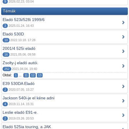
9
2026.02.23. 03:04
Témák
Eladó 523i/528i 1999/6
3
2025.01.24. 16:43
Eladó 530D
10
2022.10.18. 17:28
2001/4 525i eladó
16
2021.05.06. 09:58
Zsolty-j eladó autói.
252
2021.04.04. 19:40
Oldal:
...
1
11
12
13
E39 530DA Eladó
2
2020.07.05. 15:27
Jackson 540i-je el kéne adni
4
2019.11.14. 15:31
Leslie eladó E91-e.
2
2019.03.26. 20:53
Eladó 525ia touring, a JAK