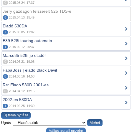
0
2015.08.24. 17:37
Jerry gazdagon felszerelt 525 TDS-e
8
2015.04.13. 15:49
Eladó 530DA
7
2015.03.05. 11:07
E39 528i touring automata.
1
2015.02.12. 20:37
Marco85 528i-je eladó!
0
2014.06.21. 19:08
PapaBoss | eladó Black Devil
8
2014.05.16. 14:58
Re: Eladó 530D 2001-es.
0
2014.04.12. 13:15
2002-es 530DA
1
2014.02.25. 14:30
Új téma nyitása
Ugrás:
Váltás asztali nézetre