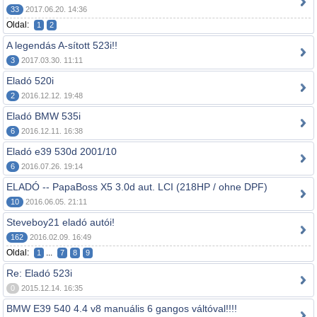
33
2017.06.20. 14:36
Oldal:
1
2
A legendás A-sított 523i!!
3
2017.03.30. 11:11
Eladó 520i
2
2016.12.12. 19:48
Eladó BMW 535i
6
2016.12.11. 16:38
Eladó e39 530d 2001/10
6
2016.07.26. 19:14
ELADÓ -- PapaBoss X5 3.0d aut. LCI (218HP / ohne DPF)
10
2016.06.05. 21:11
Steveboy21 eladó autói!
162
2016.02.09. 16:49
Oldal:
...
1
7
8
9
Re: Eladó 523i
0
2015.12.14. 16:35
BMW E39 540 4.4 v8 manuális 6 gangos váltóval!!!!