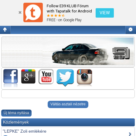
Eladó autók
Follow E39 KLUB Fórum
with Tapatalk for Android
VIEW
FREE - on Google Play
Váltás asztali nézetre
Új téma nyitása
Közlemények
"LEPKE" Zoli emlékére