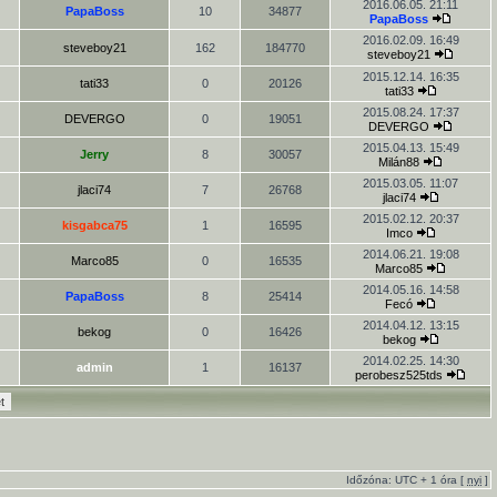
2016.06.05. 21:11
PapaBoss
10
34877
PapaBoss
2016.02.09. 16:49
steveboy21
162
184770
steveboy21
2015.12.14. 16:35
tati33
0
20126
tati33
2015.08.24. 17:37
DEVERGO
0
19051
DEVERGO
2015.04.13. 15:49
Jerry
8
30057
Milán88
2015.03.05. 11:07
jlaci74
7
26768
jlaci74
2015.02.12. 20:37
kisgabca75
1
16595
Imco
2014.06.21. 19:08
Marco85
0
16535
Marco85
2014.05.16. 14:58
PapaBoss
8
25414
Fecó
2014.04.12. 13:15
bekog
0
16426
bekog
2014.02.25. 14:30
admin
1
16137
perobesz525tds
Időzóna: UTC + 1 óra [
nyi
]