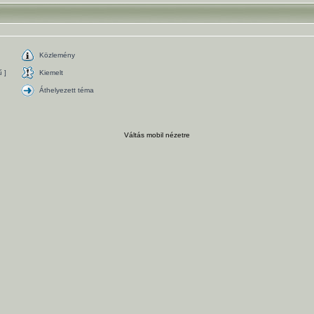
Közlemény
 ]
Kiemelt
Áthelyezett téma
Váltás mobil nézetre