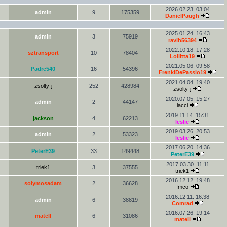
2026.02.23. 03:04
admin
9
175359
DanielPaugh
2025.01.24. 16:43
admin
3
75919
ravih56394
2022.10.18. 17:28
sztransport
10
78404
Lollitta19
2021.05.06. 09:58
Padre540
16
54396
FrenkiDePassio19
2021.04.04. 19:40
zsolty-j
252
428984
zsolty-j
2020.07.05. 15:27
admin
2
44147
lacci
2019.11.14. 15:31
jackson
4
62213
leslie
2019.03.26. 20:53
admin
2
53323
leslie
2017.06.20. 14:36
PeterE39
33
149448
PeterE39
2017.03.30. 11:11
triek1
3
37555
triek1
2016.12.12. 19:48
solymosadam
2
36628
Imco
2016.12.11. 16:38
admin
6
38819
Comrad
2016.07.26. 19:14
matell
6
31086
matell