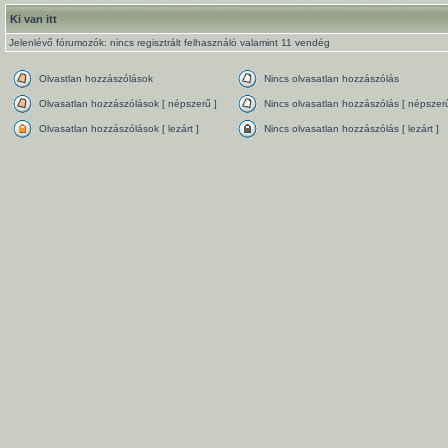
Ki van itt
Jelenlévő fórumozók: nincs regisztrált felhasználó valamint 11 vendég
Olvastlan hozzászólások
Nincs olvasatlan hozzászólás
Olvasatlan hozzászólások [ népszerű ]
Nincs olvasatlan hozzászólás [ népszerű
Olvasatlan hozzászólások [ lezárt ]
Nincs olvasatlan hozzászólás [ lezárt ]