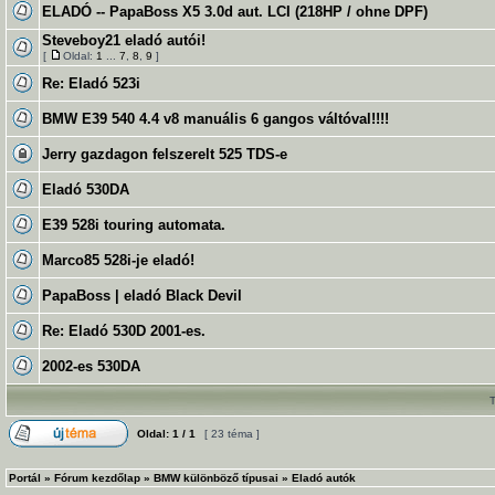
ELADÓ -- PapaBoss X5 3.0d aut. LCI (218HP / ohne DPF)
Steveboy21 eladó autói!
[
Oldal:
1
...
7
,
8
,
9
]
Re: Eladó 523i
BMW E39 540 4.4 v8 manuális 6 gangos váltóval!!!!
Jerry gazdagon felszerelt 525 TDS-e
Eladó 530DA
E39 528i touring automata.
Marco85 528i-je eladó!
PapaBoss | eladó Black Devil
Re: Eladó 530D 2001-es.
2002-es 530DA
Oldal:
1
/
1
[ 23 téma ]
Portál
»
Fórum kezdőlap
»
BMW különböző típusai
»
Eladó autók