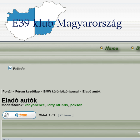
Belépés
Portál
»
Fórum kezdőlap
»
BMW különböző típusai
»
Eladó autók
Eladó autók
Moderátorok:
kanyobence
,
Jerry
,
MChris
,
jackson
Oldal:
1
/
1
[ 23 téma ]
T