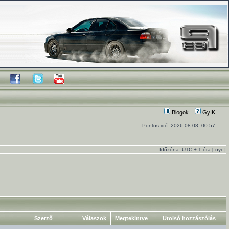
Blogok
GyIK
Pontos idő: 2026.08.08. 00:57
Időzóna: UTC + 1 óra [
nyi
]
Szerző
Válaszok
Megtekintve
Utolsó hozzászólás