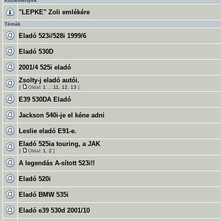
Közlemények
"LEPKE" Zoli emlékére
Témák
Eladó 523i/528i 1999/6
Eladó 530D
2001/4 525i eladó
Zsolty-j eladó autói.
[
Oldal:
1
...
11
,
12
,
13
]
E39 530DA Eladó
Jackson 540i-je el kéne adni
Leslie eladó E91-e.
Eladó 525ia touring, a JAK
[
Oldal:
1
,
2
]
A legendás A-sított 523i!!
Eladó 520i
Eladó BMW 535i
Eladó e39 530d 2001/10