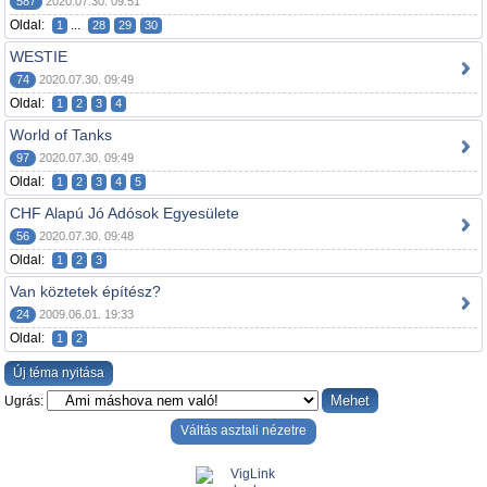
587
2020.07.30. 09:51
Oldal:
...
1
28
29
30
WESTIE
74
2020.07.30. 09:49
Oldal:
1
2
3
4
World of Tanks
97
2020.07.30. 09:49
Oldal:
1
2
3
4
5
CHF Alapú Jó Adósok Egyesülete
56
2020.07.30. 09:48
Oldal:
1
2
3
Van köztetek építész?
24
2009.06.01. 19:33
Oldal:
1
2
Új téma nyitása
Ugrás:
Váltás asztali nézetre