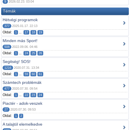
9
2026.02.23. 03:04
Témák
Hétvégi programok
377
2025.01.17. 22:13
Oldal:
...
1
17
18
19
Minden más Sport!
508
2022.09.06. 04:46
Oldal:
...
1
24
25
26
Segitség! SOS!
1216
2020.07.31. 13:34
Oldal:
...
1
59
60
61
Számtech problémák
477
2020.07.30. 09:54
Oldal:
...
1
22
23
24
Piactér - adok-veszek
27
2020.07.30. 09:53
Oldal:
1
2
A talajtól elemelkedve