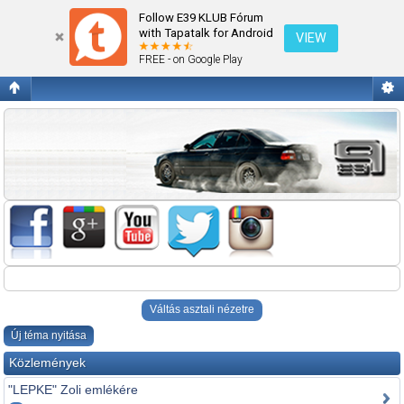
Ami máshova nem való!
Follow E39 KLUB Fórum
with Tapatalk for Android
VIEW
FREE - on Google Play
Váltás asztali nézetre
Új téma nyitása
Közlemények
"LEPKE" Zoli emlékére