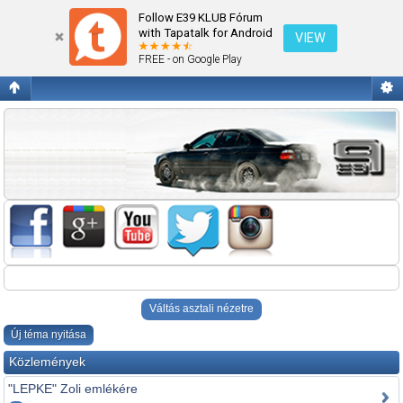
Az E39 Klubbal kapcsolatos kérdések
Follow E39 KLUB Fórum
with Tapatalk for Android
VIEW
FREE - on Google Play
Váltás asztali nézetre
Új téma nyitása
Közlemények
"LEPKE" Zoli emlékére