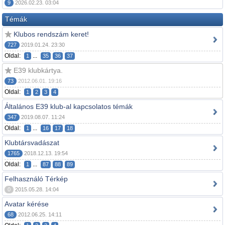
9
2026.02.23. 03:04
Témák
Klubos rendszám keret!
727
2019.01.24. 23:30
Oldal:
...
1
35
36
37
E39 klubkártya.
73
2012.06.01. 19:16
Oldal:
1
2
3
4
Általános E39 klub-al kapcsolatos témák
347
2019.08.07. 11:24
Oldal:
...
1
16
17
18
Klubtársvadászat
1765
2018.12.13. 19:54
Oldal:
...
1
87
88
89
Felhasználó Térkép
0
2015.05.28. 14:04
Avatar kérése
68
2012.06.25. 14:11