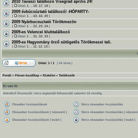
2010 Tavaszi találkozó Visegrád április 24!
[
Oldal:
1
...
16
,
17
,
18
]
2009 évbúcsúztató találkozó! -HÓPARTY-
[
Oldal:
1
...
43
,
44
,
45
]
2009 Nyárbucsuztató Törökmezön
[
Oldal:
1
...
22
,
23
,
24
]
2009-es Velencei klubtalálkozó
[
Oldal:
1
...
31
,
32
,
33
]
2009-es Hagyomány örző sütögetős Törökmezei tali.
[
Oldal:
1
...
11
,
12
,
13
]
Oldal:
1
/
1
[ 44 téma ]
Portál
»
Fórum kezdőlap
»
Klubélet
»
Találkozók
Ki van itt
Jelenlévő fórumozók: nincs regisztrált felhasználó valamint 16 vendég
Olvastlan hozzászólások
Nincs olvasatlan hozzászólás
Olvasatlan hozzászólások [ népszerű ]
Nincs olvasatlan hozzászólás [ népszerű
Olvasatlan hozzászólások [ lezárt ]
Nincs olvasatlan hozzászólás [ lezárt ]