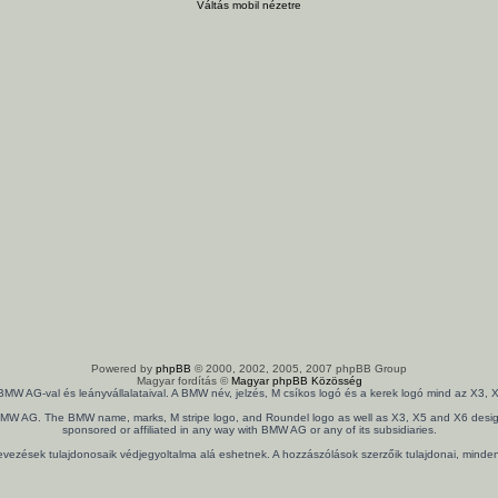
Váltás mobil nézetre
Powered by
phpBB
© 2000, 2002, 2005, 2007 phpBB Group
Magyar fordítás ©
Magyar phpBB Közösség
 BMW AG-val és leányvállalataival. A BMW név, jelzés, M csíkos logó és a kerek logó mind az X
th BMW AG. The BMW name, marks, M stripe logo, and Roundel logo as well as X3, X5 and X6 design
sponsored or affiliated in any way with BMW AG or any of its subsidiaries.
nevezések tulajdonosaik védjegyoltalma alá eshetnek. A hozzászólások szerzőik tulajdonai, mind