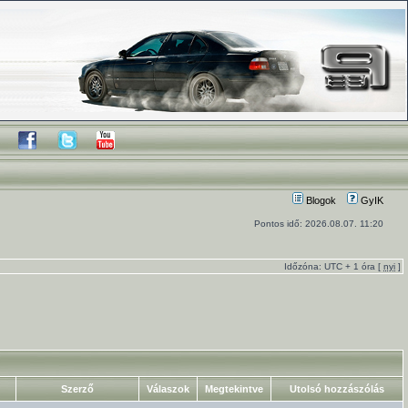
Blogok
GyIK
Pontos idő: 2026.08.07. 11:20
Időzóna: UTC + 1 óra [
nyi
]
Szerző
Válaszok
Megtekintve
Utolsó hozzászólás