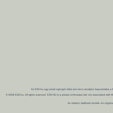
Az E39.hu egy privát rajongói oldal ami nincs semilyen kapcsolatba a
© 2009 E39.hu. All rights reserved. E39.HU is a private enthusiast site not associated wi
Az oldalon található termék- és cégel