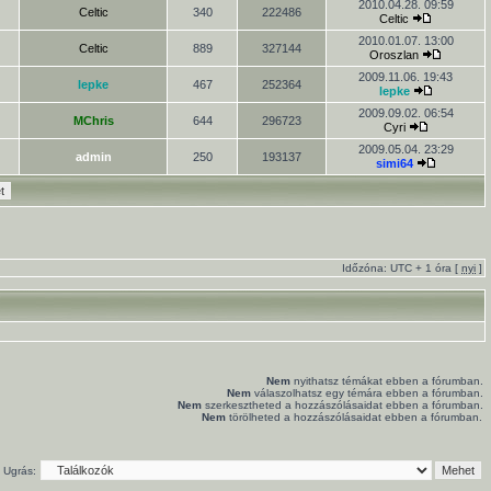
2010.04.28. 09:59
Celtic
340
222486
Celtic
2010.01.07. 13:00
Celtic
889
327144
Oroszlan
2009.11.06. 19:43
lepke
467
252364
lepke
2009.09.02. 06:54
MChris
644
296723
Cyri
2009.05.04. 23:29
admin
250
193137
simi64
Időzóna: UTC + 1 óra [
nyi
]
Nem
nyithatsz témákat ebben a fórumban.
Nem
válaszolhatsz egy témára ebben a fórumban.
Nem
szerkesztheted a hozzászólásaidat ebben a fórumban.
Nem
törölheted a hozzászólásaidat ebben a fórumban.
Ugrás: