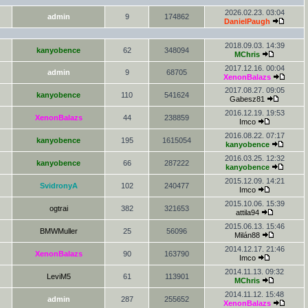
2026.02.23. 03:04
admin
9
174862
DanielPaugh
2018.09.03. 14:39
kanyobence
62
348094
MChris
2017.12.16. 00:04
admin
9
68705
XenonBalazs
2017.08.27. 09:05
kanyobence
110
541624
Gabesz81
2016.12.19. 19:53
XenonBalazs
44
238859
Imco
2016.08.22. 07:17
kanyobence
195
1615054
kanyobence
2016.03.25. 12:32
kanyobence
66
287222
kanyobence
2015.12.09. 14:21
SvidronyA
102
240477
Imco
2015.10.06. 15:39
ogtrai
382
321653
attila94
2015.06.13. 15:46
BMWMuller
25
56096
Milán88
2014.12.17. 21:46
XenonBalazs
90
163790
Imco
2014.11.13. 09:32
LeviM5
61
113901
MChris
2014.11.12. 15:48
admin
287
255652
XenonBalazs