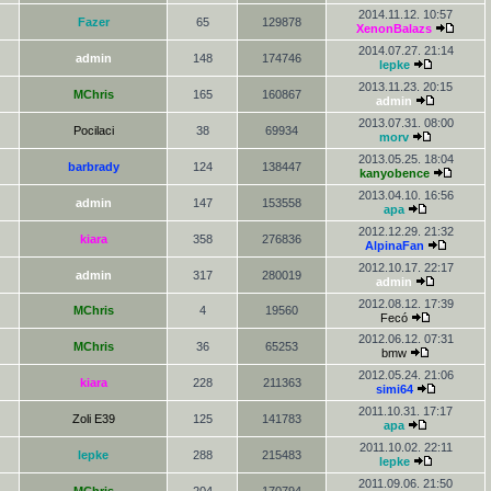
2014.11.12. 10:57
Fazer
65
129878
XenonBalazs
2014.07.27. 21:14
admin
148
174746
lepke
2013.11.23. 20:15
MChris
165
160867
admin
2013.07.31. 08:00
Pocilaci
38
69934
morv
2013.05.25. 18:04
barbrady
124
138447
kanyobence
2013.04.10. 16:56
admin
147
153558
apa
2012.12.29. 21:32
kiara
358
276836
AlpinaFan
2012.10.17. 22:17
admin
317
280019
admin
2012.08.12. 17:39
MChris
4
19560
Fecó
2012.06.12. 07:31
MChris
36
65253
bmw
2012.05.24. 21:06
kiara
228
211363
simi64
2011.10.31. 17:17
Zoli E39
125
141783
apa
2011.10.02. 22:11
lepke
288
215483
lepke
2011.09.06. 21:50