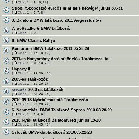
[
Oldal:
1
...
9
,
10
,
11
]
Strobi /Szoboszlói-fürdős mini talis hétvége/ július 30.-31.
[
Oldal:
1
...
6
,
7
,
8
]
3. Balatoni BMW találkozó. 2011 Augusztus 5-7
7. Soltvadkerti BMW találkozó.
[
Oldal:
1
,
2
,
3
]
II. BMW Classic Rallye
Komáromi BMW Találkozó 2011 05 28-29
[
Oldal:
1
...
17
,
18
,
19
]
2011-es Hagyomány örző sütögetős Törökmezei tali.
[
Oldal:
1
...
18
,
19
,
20
]
Hóparty II.
[
Oldal:
1
...
38
,
39
,
40
]
2009-es Találkozók
[
Oldal:
1
...
25
,
26
,
27
]
2010-es találkozók
Szavazás:
[
Oldal:
1
...
23
,
24
,
25
]
2010.09.18 Nyárbúcsúztató Törökmezőn
[
Oldal:
1
...
27
,
28
,
29
]
6. Nemzetközi BMW Találkozó Sopron 2010 08 28-29
[
Oldal:
1
...
7
,
8
,
9
]
2010 Nyári találkozó Balatonfüred június 19-20
[
Oldal:
1
...
44
,
45
,
46
]
Szlovák BMW-klubtalálkozó 2010.05.22-23