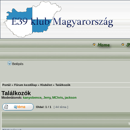
Belépés
Portál
»
Fórum kezdőlap
»
Klubélet
»
Találkozók
Találkozók
Moderátorok:
kanyobence
,
Jerry
,
MChris
,
jackson
Oldal:
1
/
1
[ 44 téma ]
T