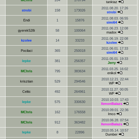
MChris
204
170794
tanktaz
2011.08.20. 17:26
strobi
158
173026
strobi
2011.08.03. 06:55
Endi
1
15876
simi64
2011.06.23. 12:08
gyerek528i
58
100064
madox
2011.06.19. 22:08
kzolee
14
33233
kzolee
2011.06.01. 17:33
Pocilaci
365
250018
simi64
2011.05.01. 19:33
lepke
381
256357
Jerry
2011.03.25. 16:02
MChris
795
383634
enikol
2010.12.21. 22:44
krisztian
529
294546
WP
2010.11.27. 00:05
Celtic
492
264961
WP
2010.10.03. 17:43
lepke
575
330630
XenonBalazs
2010.09.01. 22:36
MChris
162
176558
Imco
2010.06.28. 07:54
MChris
912
363482
XenonBalazs
2010.05.14. 10:57
lepke
8
22896
Dumber