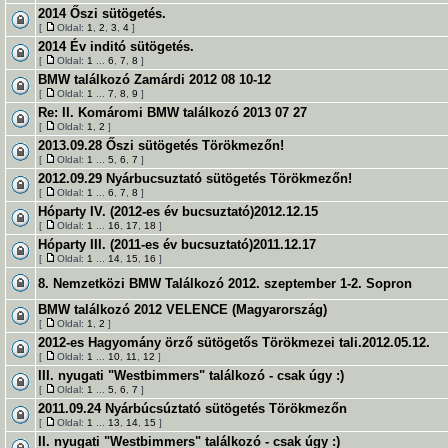
2014 Őszi sütögetés.
[
Oldal:
1
,
2
,
3
,
4
]
2014 Év inditó sütögetés.
[
Oldal:
1
...
6
,
7
,
8
]
BMW találkozó Zamárdi 2012 08 10-12
[
Oldal:
1
...
7
,
8
,
9
]
Re: II. Komáromi BMW találkozó 2013 07 27
[
Oldal:
1
,
2
]
2013.09.28 Őszi sütögetés Törökmezőn!
[
Oldal:
1
...
5
,
6
,
7
]
2012.09.29 Nyárbucsuztató sütögetés Törökmezőn!
[
Oldal:
1
...
6
,
7
,
8
]
Hóparty IV. (2012-es év bucsuztató)2012.12.15
[
Oldal:
1
...
16
,
17
,
18
]
Hóparty III. (2011-es év bucsuztató)2011.12.17
[
Oldal:
1
...
14
,
15
,
16
]
8. Nemzetközi BMW Találkozó 2012. szeptember 1-2. Sopron
BMW találkozó 2012 VELENCE (Magyarország)
[
Oldal:
1
,
2
]
2012-es Hagyomány örző sütögetős Törökmezei tali.2012.05.12.
[
Oldal:
1
...
10
,
11
,
12
]
III. nyugati "Westbimmers" találkozó - csak úgy :)
[
Oldal:
1
...
5
,
6
,
7
]
2011.09.24 Nyárbúcsúztató sütögetés Törökmezőn
[
Oldal:
1
...
13
,
14
,
15
]
II. nyugati "Westbimmers" találkozó - csak úgy :)