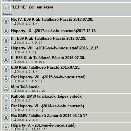
Közlemények
"LEPKE" Zoli emlékére
Témák
Re: IV. E39 Klub Találkozó Pásztó 2018.07.28.
[
Oldal:
1
,
2
,
3
,
4
]
Hóparty- IX. -(2017-es-év-bucsuztató)2017.12.16
III. E39 Klub Találkozó Pásztó 2017.07.29.
[
Oldal:
1
...
4
,
5
,
6
]
Hóparty- VIII. -(2016-os-év-bucsuztató)2016.12.17
[
Oldal:
1
,
2
,
3
]
II. E39 Klub Találkozó Pásztó 2016.07.30.
[
Oldal:
1
...
8
,
9
,
10
]
E39 Klub Találkozó Pásztó 2015.07.25.
[
Oldal:
1
,
2
,
3
,
4
]
Re: Hóparty- VII. -(2015-ös-év-bucsuztató)
[
Oldal:
1
...
4
,
5
,
6
]
Mini Találkozók.
[
Oldal:
1
...
18
,
19
,
20
]
Külföldi BMW találkozók, képek videók
[
Oldal:
1
,
2
]
Re: Hóparty- VI. -(2014-as-év-bucsuztató)
[
Oldal:
1
,
2
,
3
,
4
,
5
]
Re: BMW Találkozó Zamárdi 2014.08.15-17
[
Oldal:
1
,
2
,
3
,
4
]
Hóparty- V. -(2013-as-év-bucsuztató)
[
Oldal:
1
...
13
,
14
,
15
]