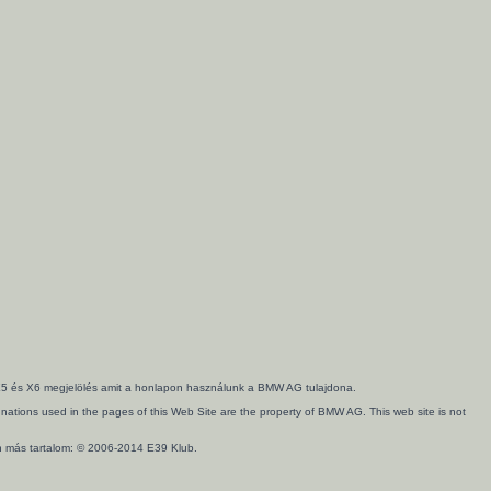
3, X5 és X6 megjelölés amit a honlapon használunk a BMW AG tulajdona.
ations used in the pages of this Web Site are the property of BMW AG. This web site is not
en más tartalom: © 2006-2014 E39 Klub.