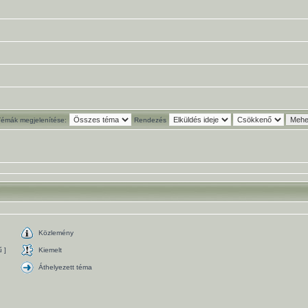
Témák megjelenítése:
Rendezés
Közlemény
 ]
Kiemelt
Áthelyezett téma