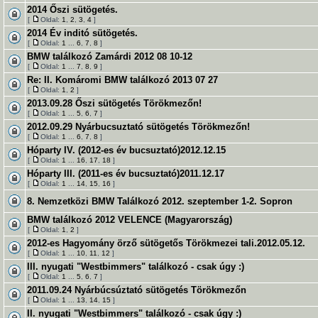
2014 Őszi sütögetés.
[
Oldal:
1
,
2
,
3
,
4
]
2014 Év inditó sütögetés.
[
Oldal:
1
...
6
,
7
,
8
]
BMW találkozó Zamárdi 2012 08 10-12
[
Oldal:
1
...
7
,
8
,
9
]
Re: II. Komáromi BMW találkozó 2013 07 27
[
Oldal:
1
,
2
]
2013.09.28 Őszi sütögetés Törökmezőn!
[
Oldal:
1
...
5
,
6
,
7
]
2012.09.29 Nyárbucsuztató sütögetés Törökmezőn!
[
Oldal:
1
...
6
,
7
,
8
]
Hóparty IV. (2012-es év bucsuztató)2012.12.15
[
Oldal:
1
...
16
,
17
,
18
]
Hóparty III. (2011-es év bucsuztató)2011.12.17
[
Oldal:
1
...
14
,
15
,
16
]
8. Nemzetközi BMW Találkozó 2012. szeptember 1-2. Sopron
BMW találkozó 2012 VELENCE (Magyarország)
[
Oldal:
1
,
2
]
2012-es Hagyomány örző sütögetős Törökmezei tali.2012.05.12.
[
Oldal:
1
...
10
,
11
,
12
]
III. nyugati "Westbimmers" találkozó - csak úgy :)
[
Oldal:
1
...
5
,
6
,
7
]
2011.09.24 Nyárbúcsúztató sütögetés Törökmezőn
[
Oldal:
1
...
13
,
14
,
15
]
II. nyugati "Westbimmers" találkozó - csak úgy :)