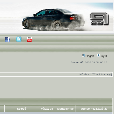
Blogok
GyIK
Pontos idő: 2026.08.08. 06:15
Időzóna: UTC + 1 óra [
nyi
]
Szerző
Válaszok
Megtekintve
Utolsó hozzászólás