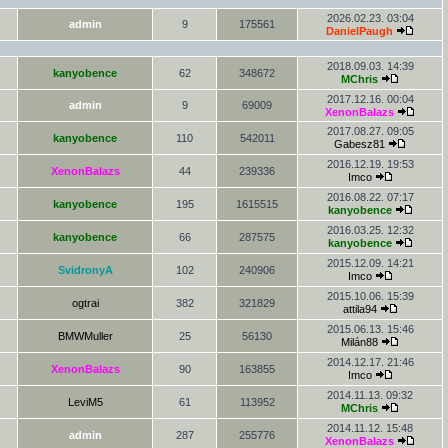
2026.02.23. 03:04
admin
9
175561
DanielPaugh
2018.09.03. 14:39
kanyobence
62
348672
MChris
2017.12.16. 00:04
admin
9
69009
XenonBalazs
2017.08.27. 09:05
kanyobence
110
542011
Gabesz81
2016.12.19. 19:53
XenonBalazs
44
239336
Imco
2016.08.22. 07:17
kanyobence
195
1615515
kanyobence
2016.03.25. 12:32
kanyobence
66
287575
kanyobence
2015.12.09. 14:21
SvidronyA
102
240906
Imco
2015.10.06. 15:39
ogtrai
382
321829
attila94
2015.06.13. 15:46
BMWMuller
25
56130
Milán88
2014.12.17. 21:46
XenonBalazs
90
163855
Imco
2014.11.13. 09:32
LeviM5
61
113952
MChris
2014.11.12. 15:48
admin
287
255776
XenonBalazs