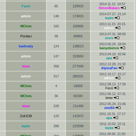
2014.11.12. 10:57
Fazer
65
129915
XenonBalazs
2014.07.27. 21:14
admin
148
174815
lepke
2013.11.23. 20:15
MChris
165
160965
admin
2013.07.31. 08:00
Pocilaci
38
69965
morv
2013.05.25. 18:04
barbrady
124
138523
kanyobence
2013.04.10. 16:56
admin
147
153650
apa
2012.12.29. 21:32
kiara
358
277000
AlpinaFan
2012.10.17. 22:17
admin
317
280201
admin
2012.08.12. 17:39
MChris
4
19569
Fecó
2012.06.12. 07:31
MChris
36
65300
bmw
2012.05.24. 21:06
kiara
228
211490
simi64
2011.10.31. 17:17
Zoli E39
125
141872
apa
2011.10.02. 22:11
lepke
288
215599
lepke
2011.09.06. 21:50