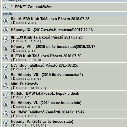
Közlemények
"LEPKE" Zoli emlékére
Témák
Re: IV. E39 Klub Találkozó Pásztó 2018.07.28.
[
Oldal:
1
,
2
,
3
,
4
]
Hóparty- IX. -(2017-es-év-bucsuztató)2017.12.16
III. E39 Klub Találkozó Pásztó 2017.07.29.
[
Oldal:
1
...
4
,
5
,
6
]
Hóparty- VIII. -(2016-os-év-bucsuztató)2016.12.17
[
Oldal:
1
,
2
,
3
]
II. E39 Klub Találkozó Pásztó 2016.07.30.
[
Oldal:
1
...
8
,
9
,
10
]
E39 Klub Találkozó Pásztó 2015.07.25.
[
Oldal:
1
,
2
,
3
,
4
]
Re: Hóparty- VII. -(2015-ös-év-bucsuztató)
[
Oldal:
1
...
4
,
5
,
6
]
Mini Találkozók.
[
Oldal:
1
...
18
,
19
,
20
]
Külföldi BMW találkozók, képek videók
[
Oldal:
1
,
2
]
Re: Hóparty- VI. -(2014-as-év-bucsuztató)
[
Oldal:
1
,
2
,
3
,
4
,
5
]
Re: BMW Találkozó Zamárdi 2014.08.15-17
[
Oldal:
1
,
2
,
3
,
4
]
Hóparty- V. -(2013-as-év-bucsuztató)
[
Oldal:
1
...
13
,
14
,
15
]