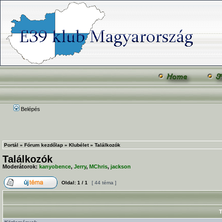
Belépés
Portál
»
Fórum kezdőlap
»
Klubélet
»
Találkozók
Találkozók
Moderátorok:
kanyobence
,
Jerry
,
MChris
,
jackson
Oldal:
1
/
1
[ 44 téma ]
T