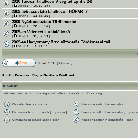
2010 Tavaszi találkozó Visegrád április 24!
[
Oldal:
1
...
16
,
17
,
18
]
2009 évbúcsúztató találkozó! -HÓPARTY-
[
Oldal:
1
...
43
,
44
,
45
]
2009 Nyárbucsuztató Törökmezön
[
Oldal:
1
...
22
,
23
,
24
]
2009-es Velencei klubtalálkozó
[
Oldal:
1
...
31
,
32
,
33
]
2009-es Hagyomány örző sütögetős Törökmezei tali.
[
Oldal:
1
...
11
,
12
,
13
]
Oldal:
1
/
1
[ 44 téma ]
Portál
»
Fórum kezdőlap
»
Klubélet
»
Találkozók
Ki van itt
Jelenlévő fórumozók: nincs regisztrált felhasználó valamint 13 vendég
Olvastlan hozzászólások
Nincs olvasatlan hozzászólás
Olvasatlan hozzászólások [ népszerű ]
Nincs olvasatlan hozzászólás [ népszerű
Olvasatlan hozzászólások [ lezárt ]
Nincs olvasatlan hozzászólás [ lezárt ]