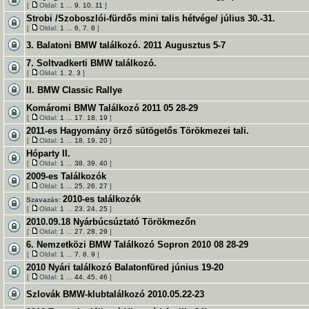
[
Oldal:
1
...
9
,
10
,
11
]
Strobi /Szoboszlói-fürdős mini talis hétvége/ július 30.-31.
[
Oldal:
1
...
6
,
7
,
8
]
3. Balatoni BMW találkozó. 2011 Augusztus 5-7
7. Soltvadkerti BMW találkozó.
[
Oldal:
1
,
2
,
3
]
II. BMW Classic Rallye
Komáromi BMW Találkozó 2011 05 28-29
[
Oldal:
1
...
17
,
18
,
19
]
2011-es Hagyomány örző sütögetős Törökmezei tali.
[
Oldal:
1
...
18
,
19
,
20
]
Hóparty II.
[
Oldal:
1
...
38
,
39
,
40
]
2009-es Találkozók
[
Oldal:
1
...
25
,
26
,
27
]
2010-es találkozók
Szavazás:
[
Oldal:
1
...
23
,
24
,
25
]
2010.09.18 Nyárbúcsúztató Törökmezőn
[
Oldal:
1
...
27
,
28
,
29
]
6. Nemzetközi BMW Találkozó Sopron 2010 08 28-29
[
Oldal:
1
...
7
,
8
,
9
]
2010 Nyári találkozó Balatonfüred június 19-20
[
Oldal:
1
...
44
,
45
,
46
]
Szlovák BMW-klubtalálkozó 2010.05.22-23