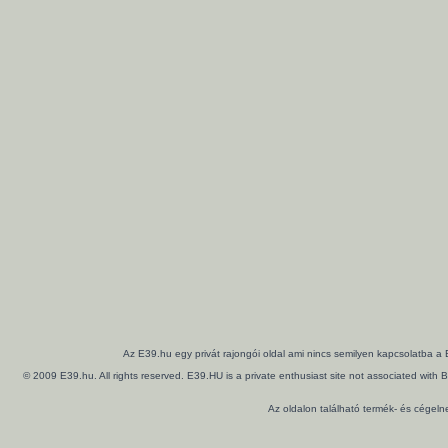
Az E39.hu egy privát rajongói oldal ami nincs semilyen kapcsolatba a
© 2009 E39.hu. All rights reserved. E39.HU is a private enthusiast site not associated wi
Az oldalon található termék- és cégel