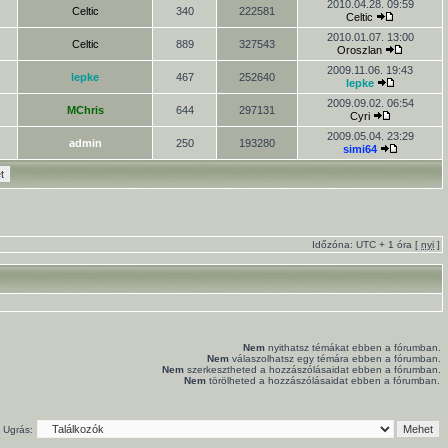
2010.04.28. 09:59
Celtic
340
222581
Celtic
2010.01.07. 13:00
Celtic
889
327543
Oroszlan
2009.11.06. 19:43
lepke
467
252640
lepke
2009.09.02. 06:54
MChris
644
297131
Cyri
2009.05.04. 23:29
admin
250
193280
simi64
Időzóna: UTC + 1 óra [
nyi
]
Nem
nyithatsz témákat ebben a fórumban.
Nem
válaszolhatsz egy témára ebben a fórumban.
Nem
szerkesztheted a hozzászólásaidat ebben a fórumban.
Nem
törölheted a hozzászólásaidat ebben a fórumban.
Ugrás: