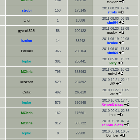
MChris
204
170898
tanktaz
2011.08.20. 17:26
strobi
158
173145
strobi
2011.08.03. 06:55
Endi
1
15886
simi64
2011.06.23. 12:08
gyerek528i
58
100122
madox
2011.06.19. 22:08
kzolee
14
33242
kzolee
2011.06.01. 17:33
Pocilaci
365
250164
simi64
2011.05.01. 19:33
lepke
381
256441
Jerry
2011.03.25. 16:02
MChris
795
383963
enikol
2010.12.21. 22:44
krisztian
529
294892
WP
2010.11.27. 00:05
Celtic
492
265110
WP
2010.10.03. 17:43
lepke
575
330848
XenonBalazs
2010.09.01. 22:36
MChris
162
176661
Imco
2010.06.28. 07:54
MChris
912
363722
XenonBalazs
2010.05.14. 10:57
lepke
8
22900
Dumber