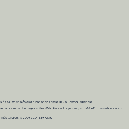
3, X5 és X6 megjelölés amit a honlapon használunk a BMW AG tulajdona.
ations used in the pages of this Web Site are the property of BMW AG. This web site is not
en más tartalom: © 2006-2014 E39 Klub.