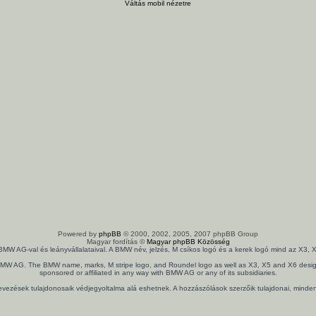
Váltás mobil nézetre
Powered by
phpBB
© 2000, 2002, 2005, 2007 phpBB Group
Magyar fordítás ©
Magyar phpBB Közösség
 BMW AG-val és leányvállalataival. A BMW név, jelzés, M csíkos logó és a kerek logó mind az X
th BMW AG. The BMW name, marks, M stripe logo, and Roundel logo as well as X3, X5 and X6 design
sponsored or affiliated in any way with BMW AG or any of its subsidiaries.
nevezések tulajdonosaik védjegyoltalma alá eshetnek. A hozzászólások szerzőik tulajdonai, mind