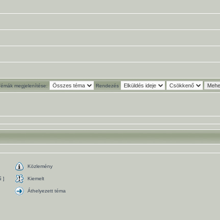
Témák megjelenítése:
Rendezés
Közlemény
 ]
Kiemelt
Áthelyezett téma