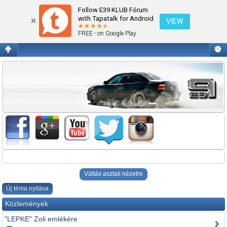
Egyéb
Follow E39 KLUB Fórum
with Tapatalk for Android
VIEW
FREE - on Google Play
Váltás asztali nézetre
Új téma nyitása
Közlemények
"LEPKE" Zoli emlékére