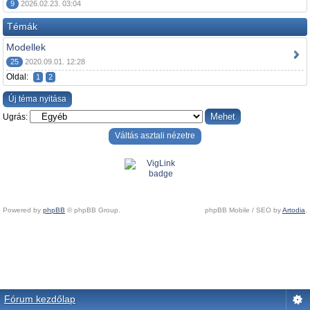
9
2026.02.23. 03:04
Témák
Modellek
25
2020.09.01. 12:28
Oldal:
1
2
Új téma nyitása
Ugrás:
Váltás asztali nézetre
Powered by
phpBB
© phpBB Group.
phpBB Mobile / SEO by
Artodia
.
Fórum kezdőlap