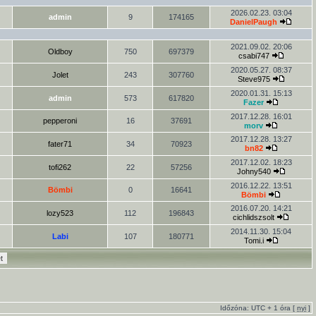
2026.02.23. 03:04
admin
9
174165
DanielPaugh
2021.09.02. 20:06
Oldboy
750
697379
csabi747
2020.05.27. 08:37
Jolet
243
307760
Steve975
2020.01.31. 15:13
admin
573
617820
Fazer
2017.12.28. 16:01
pepperoni
16
37691
morv
2017.12.28. 13:27
fater71
34
70923
bn82
2017.12.02. 18:23
tofi262
22
57256
Johny540
2016.12.22. 13:51
Bömbi
0
16641
Bömbi
2016.07.20. 14:21
lozy523
112
196843
cichlidszsolt
2014.11.30. 15:04
Labi
107
180771
Tomi.i
Időzóna: UTC + 1 óra [
nyi
]