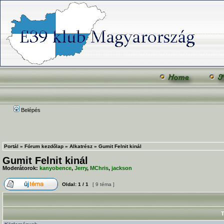
Belépés
Portál
»
Fórum kezdőlap
»
Alkatrész
»
Gumit Felnit kinál
Gumit Felnit kinál
Moderátorok:
kanyobence
,
Jerry
,
MChris
,
jackson
Oldal:
1
/
1
[ 9 téma ]
T