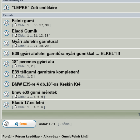
Közlemények
"LEPKE" Zoli emlékére
Témák
Felni+gumi
[
Oldal:
1
...
36
,
37
,
38
]
Eladó Gumik
[
Oldal:
1
...
11
,
12
,
13
]
Gyári alufelni garnitura!
[
Oldal:
1
...
27
,
28
,
29
]
E39 gyári alufelni garnitúra nyári gumikkal ... ELKELT!!!
18" peremes gyári alu
[
Oldal:
1
,
2
]
E39 téligumi garnitúra kompletten!
[
Oldal:
1
,
2
]
BMW E39-re 4 db.18"-os Keskin Kt4
bmw e39 gumi méretek
[
Oldal:
1
...
4
,
5
,
6
]
Eladó 17-es felni
[
Oldal:
1
...
4
,
5
,
6
]
Oldal:
1
/
1
[ 9 téma ]
Portál
»
Fórum kezdőlap
»
Alkatrész
»
Gumit Felnit kinál