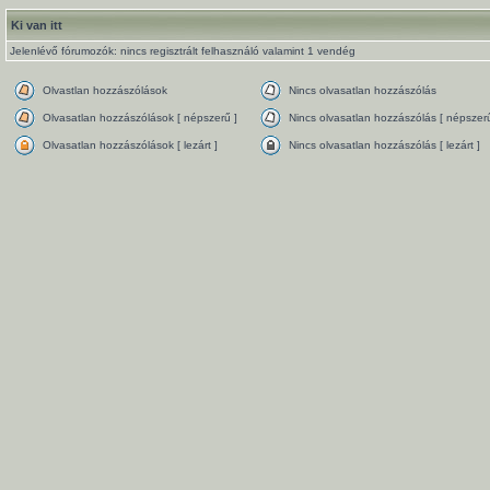
Ki van itt
Jelenlévő fórumozók: nincs regisztrált felhasználó valamint 1 vendég
Olvastlan hozzászólások
Nincs olvasatlan hozzászólás
Olvasatlan hozzászólások [ népszerű ]
Nincs olvasatlan hozzászólás [ népszerű
Olvasatlan hozzászólások [ lezárt ]
Nincs olvasatlan hozzászólás [ lezárt ]