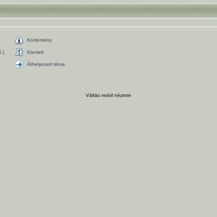
Közlemény
 ]
Kiemelt
Áthelyezett téma
Váltás mobil nézetre