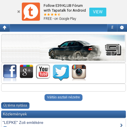
E39 1995-2004
Follow E39 KLUB Fórum
with Tapatalk for Android
VIEW
FREE - on Google Play
#
Váltás asztali nézetre
Új téma nyitása
Közlemények
"LEPKE" Zoli emlékére