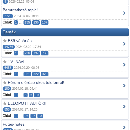
9
2026.02.23. 03:04
Bemutatkozó topic!
2726
2024.04.06. 18:19
Oldal:
...
1
135
136
137
Témák
E39 vásárlás
14756
2024.02.20. 17:34
Oldal:
...
1
736
737
738
TV- NAVI
6458
2024.02.20. 00:26
Oldal:
...
1
321
322
323
Fórum elérése okos telefonról!
180
2024.02.18. 04:44
Oldal:
...
1
8
9
10
ELLOPOTT AUTÓK!!
555
2024.02.17. 14:26
Oldal:
...
1
26
27
28
Fűtés-hűtés