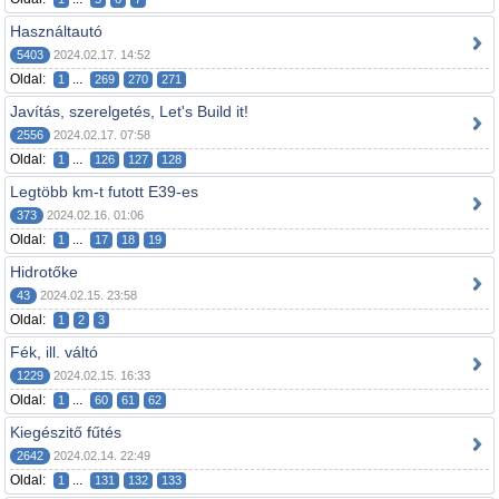
Használtautó
5403
2024.02.17. 14:52
Oldal:
...
1
269
270
271
Javítás, szerelgetés, Let's Build it!
2556
2024.02.17. 07:58
Oldal:
...
1
126
127
128
Legtöbb km-t futott E39-es
373
2024.02.16. 01:06
Oldal:
...
1
17
18
19
Hidrotőke
43
2024.02.15. 23:58
Oldal:
1
2
3
Fék, ill. váltó
1229
2024.02.15. 16:33
Oldal:
...
1
60
61
62
Kiegészitő fűtés
2642
2024.02.14. 22:49
Oldal:
...
1
131
132
133