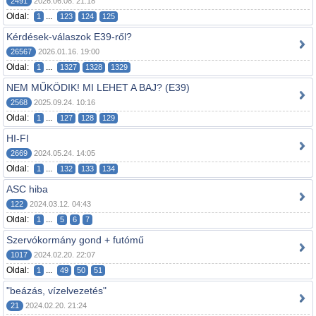
2491
2026.06.08. 21:18
Oldal:
...
1
123
124
125
Kérdések-válaszok E39-ről?
26567
2026.01.16. 19:00
Oldal:
...
1
1327
1328
1329
NEM MŰKÖDIK! MI LEHET A BAJ? (E39)
2568
2025.09.24. 10:16
Oldal:
...
1
127
128
129
HI-FI
2669
2024.05.24. 14:05
Oldal:
...
1
132
133
134
ASC hiba
122
2024.03.12. 04:43
Oldal:
...
1
5
6
7
Szervókormány gond + futómű
1017
2024.02.20. 22:07
Oldal:
...
1
49
50
51
"beázás, vízelvezetés"
21
2024.02.20. 21:24