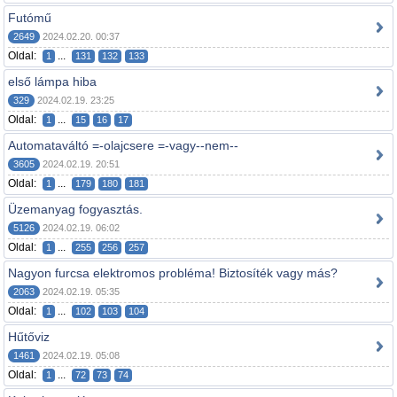
Futómű
2649
2024.02.20. 00:37
Oldal:
...
1
131
132
133
első lámpa hiba
329
2024.02.19. 23:25
Oldal:
...
1
15
16
17
Automataváltó =-olajcsere =-vagy--nem--
3605
2024.02.19. 20:51
Oldal:
...
1
179
180
181
Üzemanyag fogyasztás.
5126
2024.02.19. 06:02
Oldal:
...
1
255
256
257
Nagyon furcsa elektromos probléma! Biztosíték vagy más?
2063
2024.02.19. 05:35
Oldal:
...
1
102
103
104
Hűtőviz
1461
2024.02.19. 05:08
Oldal:
...
1
72
73
74