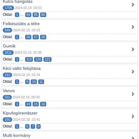
Kulcs hangolás
1705
2024.02.19. 03:53
Oldal:
...
1
84
85
86
Felkészülés a télre
549
2024.02.19. 03:33
Oldal:
...
1
26
27
28
Gumik
2411
2024.02.19. 02:36
Oldal:
...
1
119
120
121
Kézi váltó felújítása
212
2024.02.19. 02:24
Oldal:
...
1
9
10
11
Vanos
311
2024.02.19. 00:43
Oldal:
...
1
14
15
16
Kipufogórendszer
150
2024.02.18. 23:41
Oldal:
...
1
6
7
8
Multi kormány