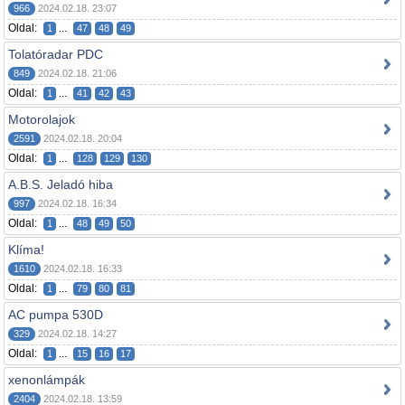
966
2024.02.18. 23:07
Oldal:
...
1
47
48
49
Tolatóradar PDC
849
2024.02.18. 21:06
Oldal:
...
1
41
42
43
Motorolajok
2591
2024.02.18. 20:04
Oldal:
...
1
128
129
130
A.B.S. Jeladó hiba
997
2024.02.18. 16:34
Oldal:
...
1
48
49
50
Klíma!
1610
2024.02.18. 16:33
Oldal:
...
1
79
80
81
AC pumpa 530D
329
2024.02.18. 14:27
Oldal:
...
1
15
16
17
xenonlámpák
2404
2024.02.18. 13:59