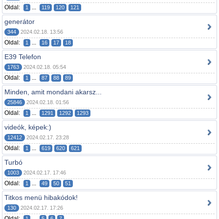
Oldal:
...
1
119
120
121
generátor
344
2024.02.18. 13:56
Oldal:
...
1
16
17
18
E39 Telefon
1763
2024.02.18. 05:54
Oldal:
...
1
87
88
89
Minden, amit mondani akarsz...
25846
2024.02.18. 01:56
Oldal:
...
1
1291
1292
1293
videók, képek:)
12412
2024.02.17. 23:28
Oldal:
...
1
619
620
621
Turbó
1003
2024.02.17. 17:46
Oldal:
...
1
49
50
51
Titkos menü hibakódok!
130
2024.02.17. 17:26
Oldal:
...
1
5
6
7