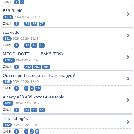
Oldal:
1
2
E39 Rádió
1511
2024.02.20. 20:22
Oldal:
...
1
74
75
76
szélvédő
341
2024.02.20. 18:38
Oldal:
...
1
16
17
18
MEGOLDOTT---- HIBÁK!! (E39)
17869
2024.02.20. 14:05
Oldal:
...
1
892
893
894
Óra csoport cseréje kis BC-ről nagyra!
195
2024.02.20. 12:40
Oldal:
...
1
8
9
10
A nagy e38 e39 közös-ülés topic
1091
2024.02.20. 10:59
Oldal:
...
1
53
54
55
Tds-hebegés
162
2024.02.20. 01:04
Oldal:
...
1
7
8
9