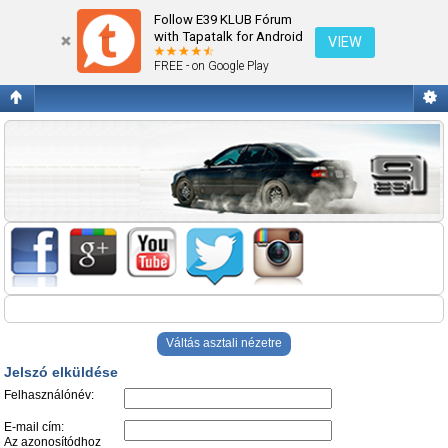
Jelszó elküldése
Follow E39 KLUB Fórum
with Tapatalk for Android
VIEW
FREE - on Google Play
Váltás asztali nézetre
Jelszó elküldése
Felhasználónév:
E-mail cím:
Az azonosítódhoz