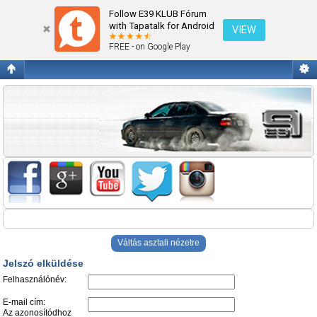
Jelszó elküldése
Follow E39 KLUB Fórum
with Tapatalk for Android
VIEW
FREE - on Google Play
Váltás asztali nézetre
Jelszó elküldése
Felhasználónév:
E-mail cím:
Az azonosítódhoz