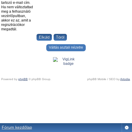
tartozó e-mail cím.
Ha nem változtattad
meg a felhasználó
vezérlőpultban,
akkor ez az, amit a
regisztrációkor
megadtál.
Váltás asztali nézetre
Powered by
phpBB
© phpBB Group.
phpBB Mobile / SEO by
Artodia
.
Fórum kezdőlap