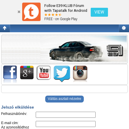
Jelszó elküldése
Follow E39 KLUB Fórum
with Tapatalk for Android
VIEW
FREE - on Google Play
Váltás asztali nézetre
Jelszó elküldése
Felhasználónév:
E-mail cím:
Az azonosítódhoz