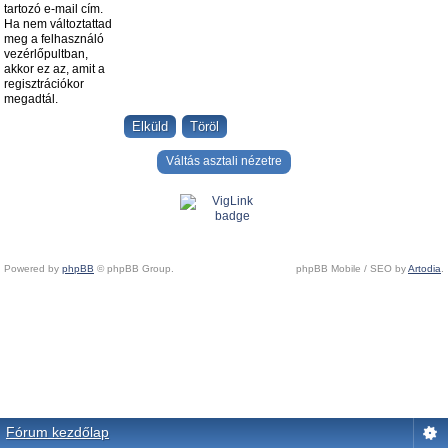
tartozó e-mail cím.
Ha nem változtattad
meg a felhasználó
vezérlőpultban,
akkor ez az, amit a
regisztrációkor
megadtál.
Váltás asztali nézetre
Powered by
phpBB
© phpBB Group.
phpBB Mobile / SEO by
Artodia
.
Fórum kezdőlap