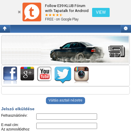
Jelszó elküldése
Follow E39 KLUB Fórum
with Tapatalk for Android
VIEW
FREE - on Google Play
Váltás asztali nézetre
Jelszó elküldése
Felhasználónév:
E-mail cím:
Az azonosítódhoz