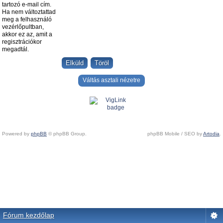
tartozó e-mail cím.
Ha nem változtattad
meg a felhasználó
vezérlőpultban,
akkor ez az, amit a
regisztrációkor
megadtál.
Váltás asztali nézetre
Powered by
phpBB
© phpBB Group.
phpBB Mobile / SEO by
Artodia
.
Fórum kezdőlap