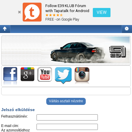
Jelszó elküldése
Follow E39 KLUB Fórum
with Tapatalk for Android
VIEW
FREE - on Google Play
Váltás asztali nézetre
Jelszó elküldése
Felhasználónév:
E-mail cím:
Az azonosítódhoz