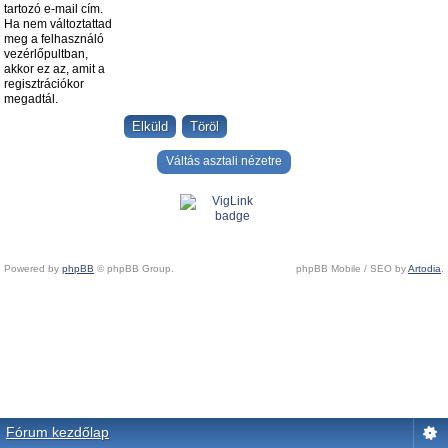
tartozó e-mail cím.
Ha nem változtattad
meg a felhasználó
vezérlőpultban,
akkor ez az, amit a
regisztrációkor
megadtál.
Váltás asztali nézetre
Powered by
phpBB
© phpBB Group.
phpBB Mobile / SEO by
Artodia
.
Fórum kezdőlap