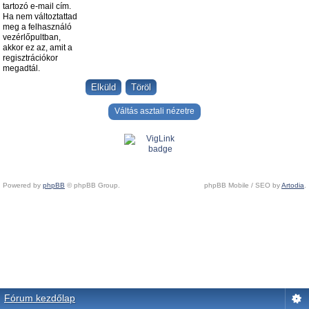
tartozó e-mail cím.
Ha nem változtattad
meg a felhasználó
vezérlőpultban,
akkor ez az, amit a
regisztrációkor
megadtál.
Váltás asztali nézetre
Powered by
phpBB
© phpBB Group.
phpBB Mobile / SEO by
Artodia
.
Fórum kezdőlap