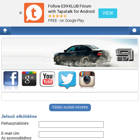
Jelszó elküldése
Follow E39 KLUB Fórum
with Tapatalk for Android
VIEW
FREE - on Google Play
Váltás asztali nézetre
Jelszó elküldése
Felhasználónév:
E-mail cím:
Az azonosítódhoz