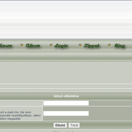
Jelszó elküldése
ozó e-mail cím. Ha nem
használó vezérlőpultban, akkor
ciókor megadtál.