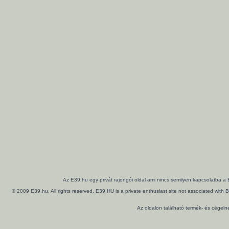
Az E39.hu egy privát rajongói oldal ami nincs semilyen kapcsolatba a
© 2009 E39.hu. All rights reserved. E39.HU is a private enthusiast site not associated wi
Az oldalon található termék- és cégel