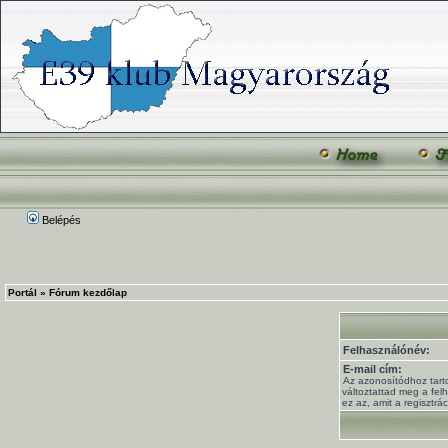
Belépés
Portál
»
Fórum kezdőlap
Felhasználónév:
E-mail cím:
Az azonosítódhoz tart
változtattad meg a fel
ez az, amit a regisztrá