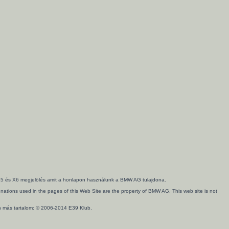
3, X5 és X6 megjelölés amit a honlapon használunk a BMW AG tulajdona.
ations used in the pages of this Web Site are the property of BMW AG. This web site is not
en más tartalom: © 2006-2014 E39 Klub.