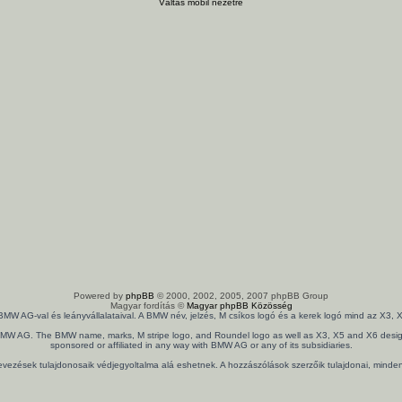
Váltás mobil nézetre
Powered by
phpBB
© 2000, 2002, 2005, 2007 phpBB Group
Magyar fordítás ©
Magyar phpBB Közösség
 BMW AG-val és leányvállalataival. A BMW név, jelzés, M csíkos logó és a kerek logó mind az X
th BMW AG. The BMW name, marks, M stripe logo, and Roundel logo as well as X3, X5 and X6 design
sponsored or affiliated in any way with BMW AG or any of its subsidiaries.
nevezések tulajdonosaik védjegyoltalma alá eshetnek. A hozzászólások szerzőik tulajdonai, mind