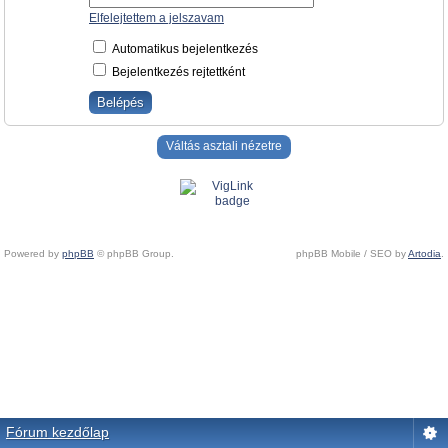
Elfelejtettem a jelszavam
Automatikus bejelentkezés
Bejelentkezés rejtettként
Váltás asztali nézetre
Powered by
phpBB
© phpBB Group.
phpBB Mobile / SEO by
Artodia
.
Fórum kezdőlap