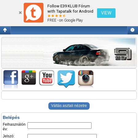
Belépés
Follow E39 KLUB Fórum
with Tapatalk for Android
VIEW
FREE - on Google Play
Váltás asztali nézetre
Belépés
Felhasználón
év:
Jelszó: