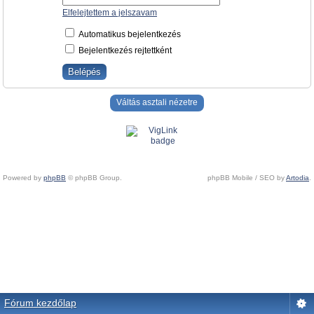
Elfelejtettem a jelszavam
Automatikus bejelentkezés
Bejelentkezés rejtettként
Váltás asztali nézetre
Powered by
phpBB
© phpBB Group.
phpBB Mobile / SEO by
Artodia
.
Fórum kezdőlap