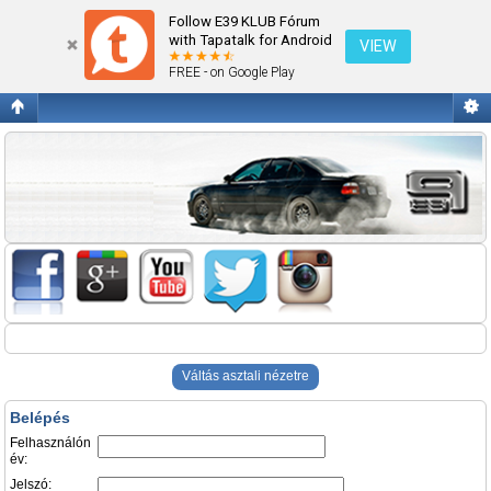
Belépés
Follow E39 KLUB Fórum
with Tapatalk for Android
VIEW
FREE - on Google Play
Váltás asztali nézetre
Belépés
Felhasználón
év:
Jelszó: