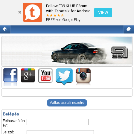
Belépés
Follow E39 KLUB Fórum
with Tapatalk for Android
VIEW
FREE - on Google Play
Váltás asztali nézetre
Belépés
Felhasználón
év:
Jelszó: