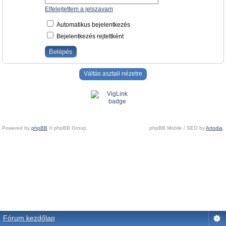
Elfelejtettem a jelszavam
Automatikus bejelentkezés
Bejelentkezés rejtettként
Váltás asztali nézetre
Powered by
phpBB
© phpBB Group.
phpBB Mobile / SEO by
Artodia
.
Fórum kezdőlap