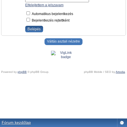
Elfelejtettem a jelszavam
Automatikus bejelentkezés
Bejelentkezés rejtettként
Váltás asztali nézetre
Powered by
phpBB
© phpBB Group.
phpBB Mobile / SEO by
Artodia
.
Fórum kezdőlap