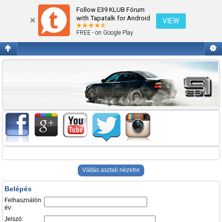
Belépés
Follow E39 KLUB Fórum
with Tapatalk for Android
VIEW
FREE - on Google Play
Váltás asztali nézetre
Belépés
Felhasználón
év:
Jelszó: