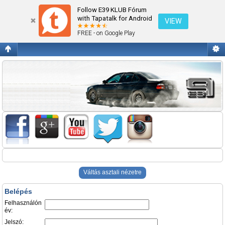
Belépés
Follow E39 KLUB Fórum
with Tapatalk for Android
VIEW
FREE - on Google Play
Váltás asztali nézetre
Belépés
Felhasználón
év:
Jelszó: