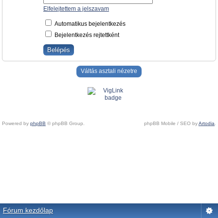
Elfelejtettem a jelszavam
Automatikus bejelentkezés
Bejelentkezés rejtettként
Váltás asztali nézetre
Powered by
phpBB
© phpBB Group.
phpBB Mobile / SEO by
Artodia
.
Fórum kezdőlap