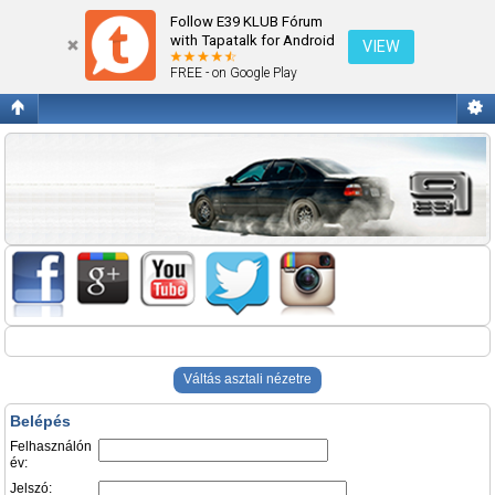
Belépés
Follow E39 KLUB Fórum
with Tapatalk for Android
VIEW
FREE - on Google Play
Váltás asztali nézetre
Belépés
Felhasználón
év:
Jelszó: