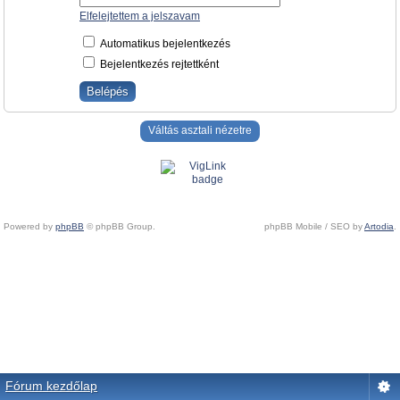
Elfelejtettem a jelszavam
Automatikus bejelentkezés
Bejelentkezés rejtettként
Váltás asztali nézetre
Powered by
phpBB
© phpBB Group.
phpBB Mobile / SEO by
Artodia
.
Fórum kezdőlap