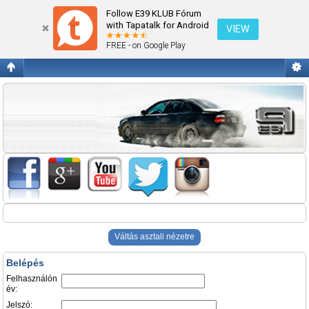
Belépés
Follow E39 KLUB Fórum
with Tapatalk for Android
VIEW
FREE - on Google Play
Váltás asztali nézetre
Belépés
Felhasználón
év:
Jelszó: