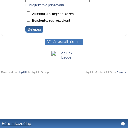
Elfelejtettem a jelszavam
Automatikus bejelentkezés
Bejelentkezés rejtettként
Váltás asztali nézetre
Powered by
phpBB
© phpBB Group.
phpBB Mobile / SEO by
Artodia
.
Fórum kezdőlap