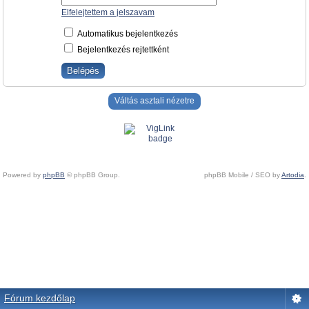
Elfelejtettem a jelszavam
Automatikus bejelentkezés
Bejelentkezés rejtettként
Váltás asztali nézetre
Powered by
phpBB
© phpBB Group.
phpBB Mobile / SEO by
Artodia
.
Fórum kezdőlap