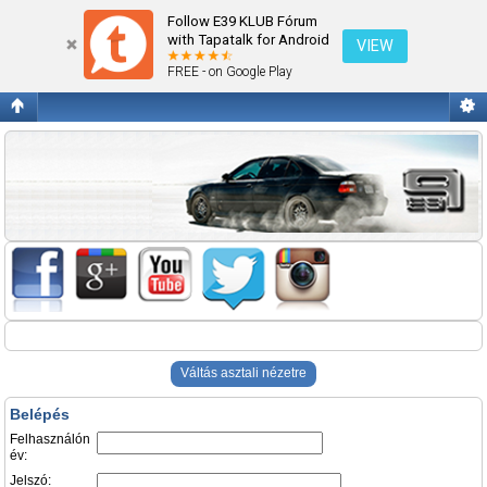
Belépés
Follow E39 KLUB Fórum
with Tapatalk for Android
VIEW
FREE - on Google Play
Váltás asztali nézetre
Belépés
Felhasználón
év:
Jelszó: