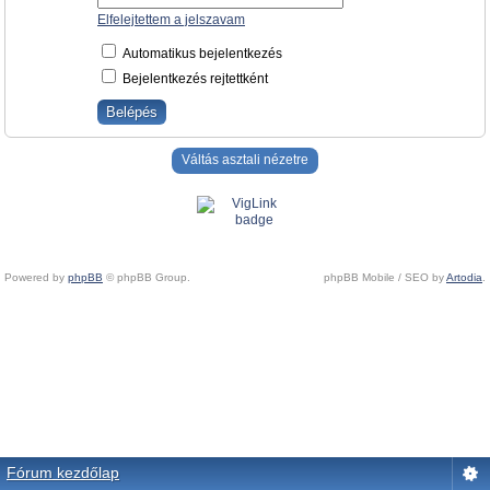
Elfelejtettem a jelszavam
Automatikus bejelentkezés
Bejelentkezés rejtettként
Váltás asztali nézetre
Powered by
phpBB
© phpBB Group.
phpBB Mobile / SEO by
Artodia
.
Fórum kezdőlap