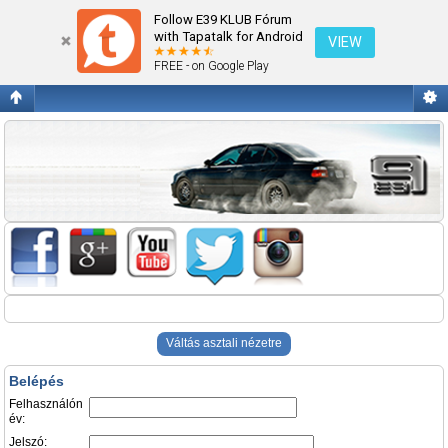
Belépés
Follow E39 KLUB Fórum
with Tapatalk for Android
VIEW
FREE - on Google Play
Váltás asztali nézetre
Belépés
Felhasználón
év:
Jelszó: