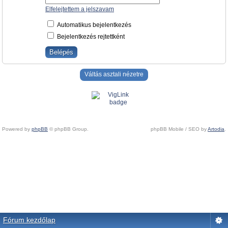
Elfelejtettem a jelszavam
Automatikus bejelentkezés
Bejelentkezés rejtettként
Váltás asztali nézetre
Powered by
phpBB
© phpBB Group.
phpBB Mobile / SEO by
Artodia
.
Fórum kezdőlap