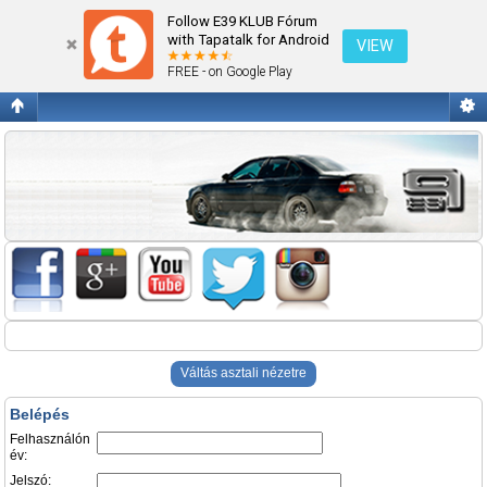
Belépés
Follow E39 KLUB Fórum
with Tapatalk for Android
VIEW
FREE - on Google Play
Váltás asztali nézetre
Belépés
Felhasználón
év:
Jelszó: