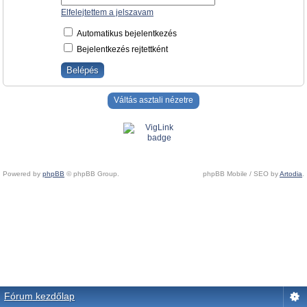
Elfelejtettem a jelszavam
Automatikus bejelentkezés
Bejelentkezés rejtettként
Váltás asztali nézetre
Powered by
phpBB
© phpBB Group.
phpBB Mobile / SEO by
Artodia
.
Fórum kezdőlap