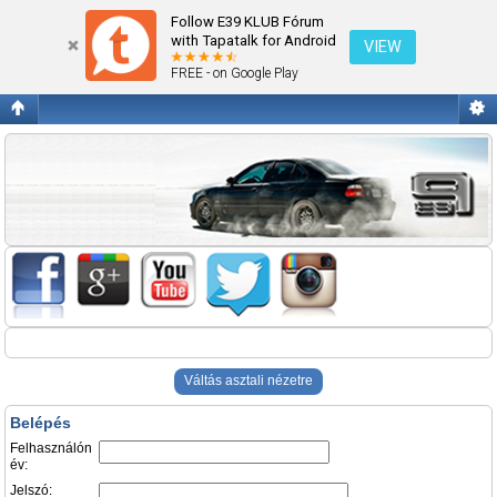
Belépés
Follow E39 KLUB Fórum
with Tapatalk for Android
VIEW
FREE - on Google Play
Váltás asztali nézetre
Belépés
Felhasználón
év:
Jelszó: