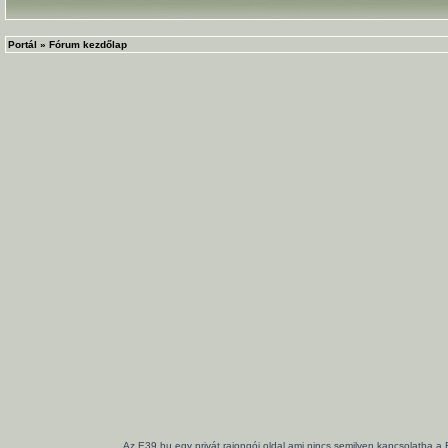
Portál
»
Fórum kezdőlap
Az E39.hu egy privát rajongói oldal ami nincs semilyen kapcsolatba a