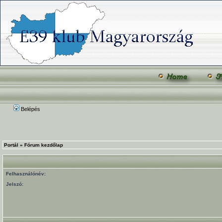
Belépés
Portál
»
Fórum kezdőlap
Felhasználónév:
Jelszó: