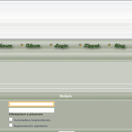
Belépés
Elfelejtettem a jelszavam
Automatikus bejelentkezés
Bejelentkezés rejtettként