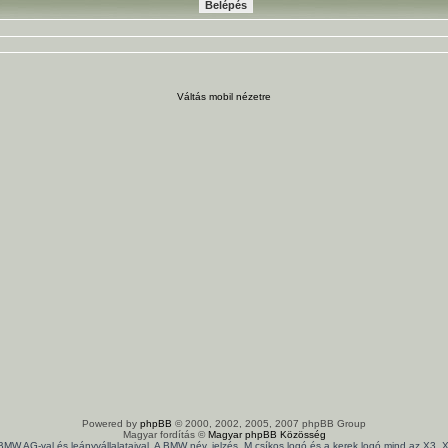
Váltás mobil nézetre
Powered by
phpBB
© 2000, 2002, 2005, 2007 phpBB Group
Magyar fordítás ©
Magyar phpBB Közösség
 BMW AG-val és leányvállalataival. A BMW név, jelzés, M csíkos logó és a kerek logó mind az X