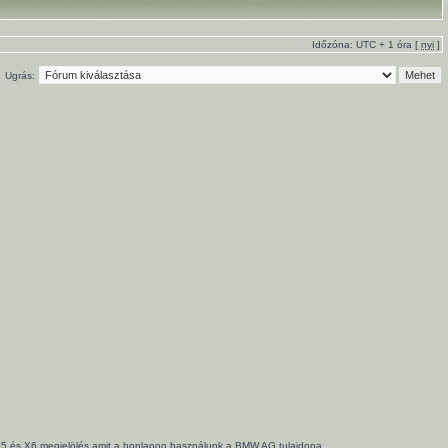
Időzóna: UTC + 1 óra [
nyi
]
Ugrás:
3, X5 és X6 megjelölés amit a honlapon használunk a BMW AG tulajdona.