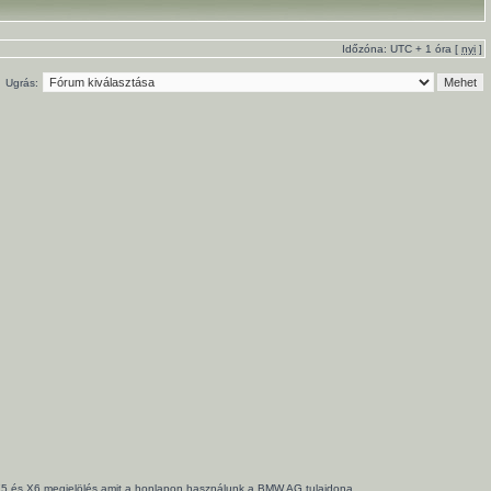
Időzóna: UTC + 1 óra [
nyi
]
Ugrás:
3, X5 és X6 megjelölés amit a honlapon használunk a BMW AG tulajdona.