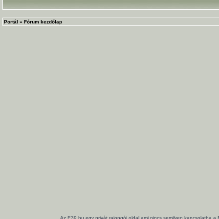
Portál
»
Fórum kezdőlap
Az E39.hu egy privát rajongói oldal ami nincs semilyen kapcsolatba a