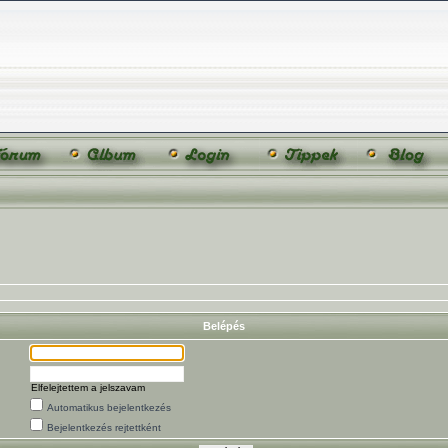
Belépés
Elfelejtettem a jelszavam
Automatikus bejelentkezés
Bejelentkezés rejtettként