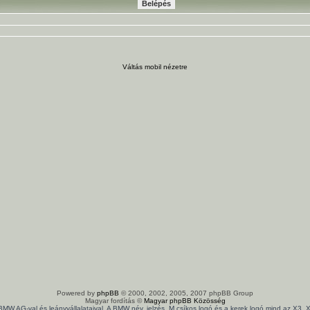
Váltás mobil nézetre
Powered by
phpBB
© 2000, 2002, 2005, 2007 phpBB Group
Magyar fordítás ©
Magyar phpBB Közösség
 BMW AG-val és leányvállalataival. A BMW név, jelzés, M csíkos logó és a kerek logó mind az X