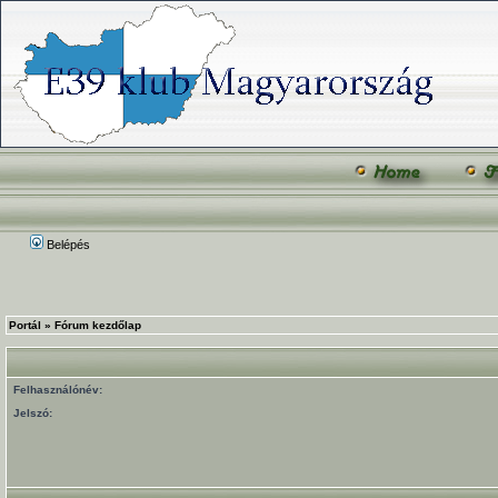
Belépés
Portál
»
Fórum kezdőlap
Felhasználónév:
Jelszó: