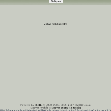
Váltás mobil nézetre
Powered by
phpBB
© 2000, 2002, 2005, 2007 phpBB Group
Magyar fordítás ©
Magyar phpBB Közösség
 BMW AG-val és leányvállalataival. A BMW név, jelzés, M csíkos logó és a kerek logó mind az X