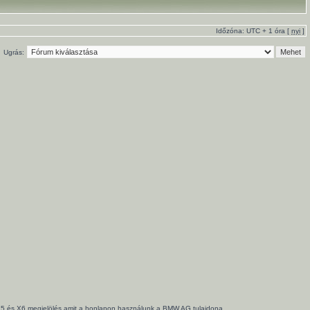
Időzóna: UTC + 1 óra [
nyi
]
Ugrás:
3, X5 és X6 megjelölés amit a honlapon használunk a BMW AG tulajdona.