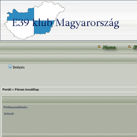
Belépés
Portál
»
Fórum kezdőlap
Felhasználónév:
Jelszó: