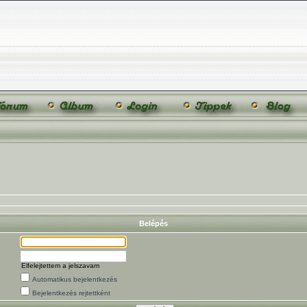
Belépés
Elfelejtettem a jelszavam
Automatikus bejelentkezés
Bejelentkezés rejtettként