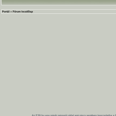
Portál
»
Fórum kezdőlap
Az E39.hu egy privát rajongói oldal ami nincs semilyen kapcsolatba a