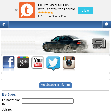
Belépés
Follow E39 KLUB Fórum
with Tapatalk for Android
VIEW
FREE - on Google Play
Váltás asztali nézetre
Belépés
Felhasználón
év:
Jelszó: