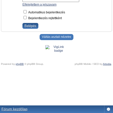
Elfelejtettem a jelszavam
Automatikus bejelentkezés
Bejelentkezés rejtettként
Váltás asztali nézetre
Powered by
phpBB
© phpBB Group.
phpBB Mobile / SEO by
Artodia
.
Fórum kezdőlap