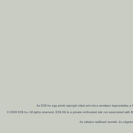
Az E39.hu egy privát rajongói oldal ami nincs semilyen kapcsolatba a
© 2009 E39.hu. All rights reserved. E39.HU is a private enthusiast site not associated wi
Az oldalon található termék- és cégel