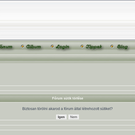
Fórum sütik törlése
Biztosan törölni akarod a fórum által létrehozott sütiket?