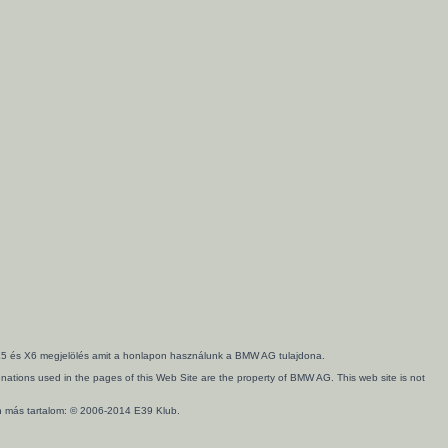
3, X5 és X6 megjelölés amit a honlapon használunk a BMW AG tulajdona.
ations used in the pages of this Web Site are the property of BMW AG. This web site is not
en más tartalom: © 2006-2014 E39 Klub.