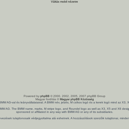
Váltás mobil nézetre
Powered by
phpBB
© 2000, 2002, 2005, 2007 phpBB Group
Magyar fordítás ©
Magyar phpBB Közösség
 BMW AG-val és leányvállalataival. A BMW név, jelzés, M csíkos logó és a kerek logó mind az X
th BMW AG. The BMW name, marks, M stripe logo, and Roundel logo as well as X3, X5 and X6 design
sponsored or affiliated in any way with BMW AG or any of its subsidiaries.
nevezések tulajdonosaik védjegyoltalma alá eshetnek. A hozzászólások szerzőik tulajdonai, mind