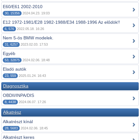
E60/E61 2002-2010
30, 15356
2024.04.23. 19:03
E12 1972-1981/E28 1982-1988/E34 1988-1996 Az elődök!!
6, 576
2022.05.18. 16:26
Nem 5-ös BMW modelek.
31, 6257
2023.02.03. 17:53
Egyéb
53, 32875
2024.02.06. 18:48
Eladó autók
23, 559
2025.01.24. 16:43
Diagnosztika
OBDII/INPA/DIS
8, 4438
2024.06.07. 17:26
Alkatrész
Alkatrészt kínál
28, 5683
2024.02.06. 18:45
Alkatrészt keres