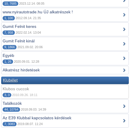
10, 7685
2023.12.14. 08:05
www.nyirautotrade.hu ÚJ alkatrészek !
1, 100
2012.09.14. 21:35
Gumit Felnit keres
7, 958
2022.02.14. 13:04
Gumit Felnit kinál
9, 1866
2021.09.02. 20:06
Egyéb
1, 26
2020.09.01. 12:28
Alkatrész hirdetések
Klubélet
Klubos cuccok
3, 3
2010.09.26. 18:11
Találkozók
44, 10764
2018.09.03. 14:39
Az E39 Klubbal kapcsolatos kérdések
7, 3083
2019.08.07. 11:24