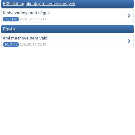
E39 klubtagoknak járó kedvezmények
Kedvezményt adó cégek
36, 1420
2020.12.22. 16:41
Egyéb
Ami máshova nem való!
10, 3453
2025.01.17. 22:13