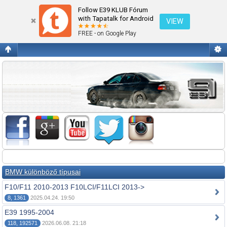
Fórum kezdőlap megtekintése
Follow E39 KLUB Fórum
with Tapatalk for Android
VIEW
FREE - on Google Play
BMW különböző típusai
F10/F11 2010-2013 F10LCI/F11LCI 2013->
8, 1361
2025.04.24. 19:50
E39 1995-2004
118, 192571
2026.06.08. 21:18