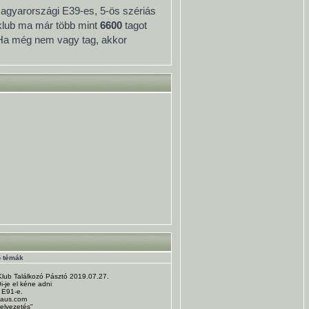
 magyarországi E39-es, 5-ös szériás
 klub ma már több mint
6600
tagot
 Ha még nem vagy tag, akkor
b témák
Klub Találkozó Pásztó 2019.07.27.
-je el kéne adni
 E91-e.
haus.com
zelvezetés"