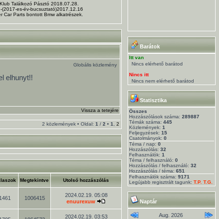
 Klub Találkozó Pásztó 2018.07.28.
. -(2017-es-év-bucsuztató)2017.12.16
r Car Parts bontott Bmw alkatrészek.
Barátok
Itt van
Nincs elérhető barátod
Globális közlemény
Nincs itt
l elhunyt!!
Nincs nem elérhető barátod
Statisztika
Vissza a tetejére
Összes
Hozzászólások száma:
289887
Témák száma:
445
2 közlemények • Oldal:
1
/
2
•
1
,
2
Közlemények:
1
Feljegyzések:
15
Csatolmányok:
0
Téma / nap:
0
Hozzászólás:
32
Felhasználók:
1
Téma / felhasználó:
0
Hozzászólás / felhasználó:
32
Hozzászólás / téma:
651
Felhasználók száma:
9171
laszok
Megtekintve
Utolsó hozzászólás
Legújabb regisztrált tagunk:
T.P. T.G.
2024.02.19. 05:08
1461
1006415
enuurexuw
Naptár
Aug. 2026
2024.02.19. 03:53