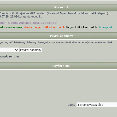
Ki van itt?
3 regisztrált, 0 rejtett és 697 vendég. (Az elmúlt 5 percben aktív felhasználók alapján.)
.07.28. 21:09-kor tartózkodott itt.
ider]
,
Google Adsense [Bot]
,
Google [Bot]
bális moderátorok
,
Újonnan regisztrált felhasználók
,
Regisztrált felhasználók
,
Támogatók
PayPal adomány
t folytató közösség. A befolyt öszeget a domain fenntartására, a tárhely kiadásaira fordítjuk.
sszőt) Pl.: 3.50
Egyéni blokk
Ugrás: