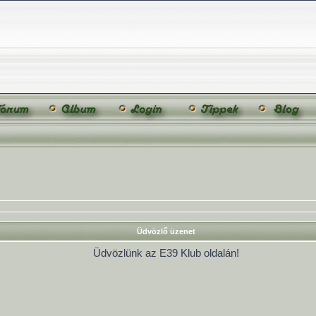
Üdvözlő üzenet
Üdvözlünk az E39 Klub oldalán!