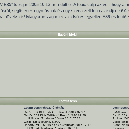
 E39" topicján 2005.10.13-án indult el. A topic célja az volt, hogy a
ról, segítsenek egymásnak és egy szervezett klub alakuljon ki! A
pra növekszik! Magyarországon ez az első és egyetlen E39-es klub!
Egyéni blokk
Legfrissebb
Legfrissebb népszerű témák
Legfrisseb
Re: V. E39 Klub Találkozó Pásztó 2019.07.27.
BMWbase
Re: IV. E39 Klub Találkozó Pásztó 2018.07.28.
Re: V. E39 
III. E39 Klub Találkozó Pásztó 2017.07.29.
Jackson 540i
Eladó 525ia touring, a JAK
Leslie eladó
Hóparty- VIII. -(2016-os-év-bucsuztató)2016.12.17
Autotuning
II. E39 Klub Találkozó Pásztó 2016.07.30.
"beázás, ví