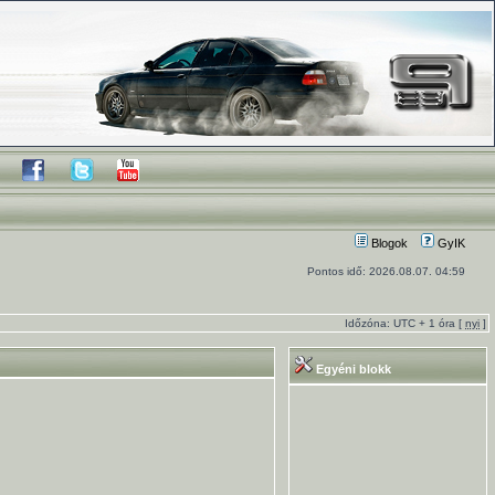
Blogok
GyIK
Pontos idő: 2026.08.07. 04:59
Időzóna: UTC + 1 óra [
nyi
]
Egyéni blokk