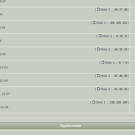
8:27
[
Oldal:
1
...
26
,
27
,
28
]
31
[
Oldal:
1
...
119
,
120
,
121
]
0:46
[
Oldal:
1
...
9
,
10
,
11
]
5
[
Oldal:
1
...
14
,
15
,
16
]
8:30
[
Oldal:
1
...
6
,
7
,
8
]
14:03
[
Oldal:
1
...
47
,
48
,
49
]
12:45
[
Oldal:
1
...
41
,
42
,
43
]
. 22:57
[
Oldal:
1
...
128
,
129
,
130
]
 14:36
Egyéni blokk