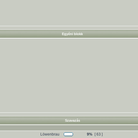
Egyéni blokk
Szavazás
Löwenbrau
9%
[ 63 ]