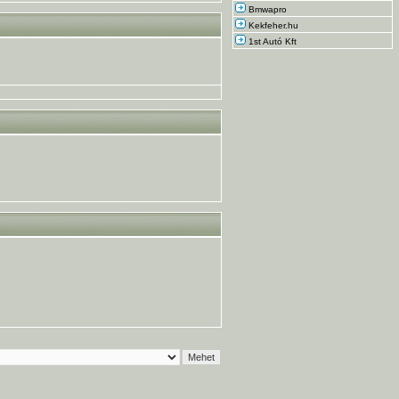
Bmwapro
Kekfeher.hu
1st Autó Kft