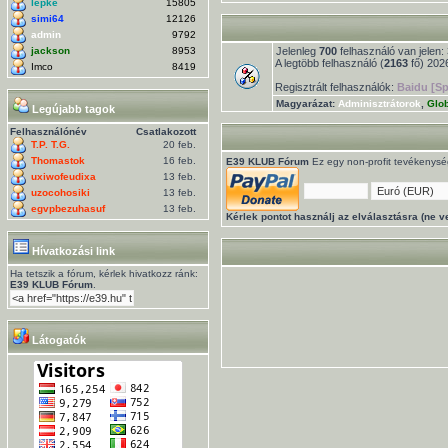
lepke
15805
simi64
12126
admin
9792
jackson
8953
Jelenleg
700
felhasználó van jelen: 
A legtöbb felhasználó (
2163
fő) 2026
Imco
8419
Regisztrált felhasználók:
Baidu [Sp
Magyarázat:
Adminisztrátorok
,
Glo
Legújabb tagok
Felhasználónév
Csatlakozott
T.P. T.G.
20 feb.
Thomastok
16 feb.
E39 KLUB Fórum
Ez egy non-profit tevékenysége
uxiwofeudixa
13 feb.
uzocohosiki
13 feb.
egvpbezuhasuf
13 feb.
Kérlek pontot használj az elválasztásra (ne ve
Hívatkozási link
Ha tetszik a fórum, kérlek hivatkozz ránk:
E39 KLUB Fórum
.
Látogatók