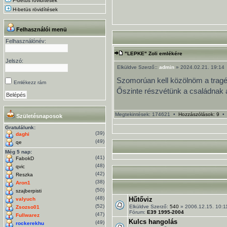
F-betüs rövidítések
H-betüs rövidítések
Felhasználói menü
Felhasználónév:
"LEPKE" Zoli emlékére
Jelszó:
Elküldve Szerző::
admin
» 2024.02.21. 19:14
Szomorúan kell közölnöm a tragédi
Emlékezz rám
Őszinte részvétünk a családnak 
Megtekintések: 174621 •
Hozzászólások: 9
Születésnaposok
Gratulálunk:
(39)
daghi
(49)
qe
Még 5 nap:
(41)
FabokD
(48)
qvic
(42)
Reszka
(38)
Aron1
(50)
szajberpisti
(48)
Hűtőviz
valyuch
(52)
Elküldve Szerző:
540
» 2006.12.15. 10:1
Zsozso01
Fórum:
E39 1995-2004
(47)
Fullwarez
Kulcs hangolás
(49)
rockerekhu