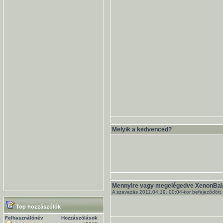
Melyik a kedvenced?
Mennyire vagy megelégedve XenonBal
A szavazás 2011.04.19. 00:04-kor befejeződött.
Top hozzászólók
Felhasználónév
Hozzászólások