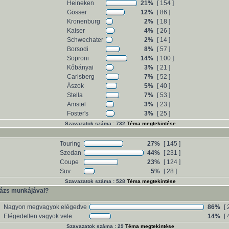
Heineken
21%
[ 154 ]
Gösser
12%
[ 86 ]
Kronenburg
2%
[ 18 ]
Kaiser
4%
[ 26 ]
Schwechater
2%
[ 14 ]
Borsodi
8%
[ 57 ]
Soproni
14%
[ 100 ]
Kőbányai
3%
[ 21 ]
Carlsberg
7%
[ 52 ]
Ászok
5%
[ 40 ]
Stella
7%
[ 53 ]
Amstel
3%
[ 23 ]
Foster's
3%
[ 25 ]
Szavazatok száma : 732
Téma megtekintése
Touring
27%
[ 145 ]
Szedan
44%
[ 231 ]
Coupe
23%
[ 124 ]
Suv
5%
[ 28 ]
Szavazatok száma : 528
Téma megtekintése
ázs munkájával?
Nagyon megvagyok elégedve
86%
[ 
Elégedetlen vagyok vele.
14%
[ 
Szavazatok száma : 29
Téma megtekintése