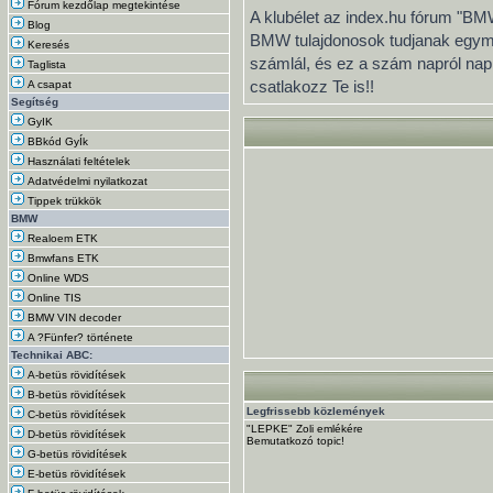
Fórum kezdőlap megtekintése
A klubélet az index.hu fórum "BMW
Blog
BMW tulajdonosok tudjanak egymás
Keresés
számlál, és ez a szám napról na
Taglista
csatlakozz Te is!!
A csapat
Segítség
GyIK
BBkód GyÍk
Használati feltételek
Adatvédelmi nyilatkozat
Tippek trükkök
BMW
Realoem ETK
Bmwfans ETK
Online WDS
Online TIS
BMW VIN decoder
A ?Fünfer? története
Technikai ABC:
A-betüs rövidítések
B-betüs rövidítések
Legfrissebb közlemények
C-betüs rövidítések
"LEPKE" Zoli emlékére
D-betüs rövidítések
Bemutatkozó topic!
G-betüs rövidítések
E-betüs rövidítések