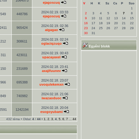
1705
1064573
ejagoscuq
V
H
K
Sz
Cs
P
Szo
1
2024.02.19. 03:33
2
3
4
5
6
7
8
549
448786
ejagoscuq
9
10
11
12
13
14
15
16
17
18
19
20
21
22
2024.02.19. 02:36
2411
965424
23
24
25
26
27
28
29
aigagao
30
31
2024.02.19. 02:24
212
308611
oglaciqzuqo
Egyéni blokk
2024.02.19. 00:43
311
423011
upacayaxel
2024.02.18. 23:41
150
231689
axajifuunev
2024.02.18. 23:07
966
695388
uvoqulekemxn
2024.02.18. 21:06
849
740982
iwazaoduoc
2024.02.18. 20:04
2591
1242194
esogoyubami
432 téma • Oldal:
4
/
44
•
1
,
2
,
3
,
4
,
5
,
6
,
7
...
44