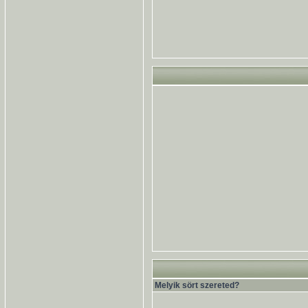
Melyik sört szereted?