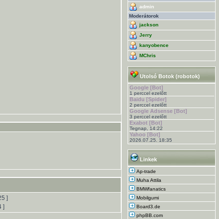
admin
Moderátorok
jackson
Jerry
kanyobence
MChris
Utolsó Botok (robotok)
Google [Bot]
1 perccel ezelőtt
Baidu [Spider]
2 perccel ezelőtt
Google Adsense [Bot]
3 perccel ezelőtt
Exabot [Bot]
Tegnap, 14:22
Yahoo [Bot]
2026.07.25. 18:35
Linkek
Ap-trade
Muha Attila
BMWfanatics
25 ]
Mobilgumi
4 ]
Board3.de
phpBB.com