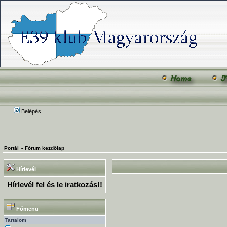
Belépés
Portál
»
Fórum kezdőlap
Hírlevél
Hírlevél fel és le iratkozás!!
Főmenü
Tartalom