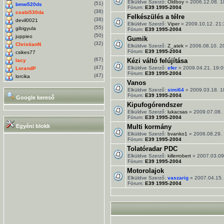
Elküldve Szerző:
Oldboy
» 2006.12.08. 1
(51)
bmw520ds
Fórum:
E39 1995-2004
(38)
csabi530da
Felkészülés a télre
(38)
devil0021
Elküldve Szerző:
Viper
» 2009.10.12. 21:
(55)
gibigyula
Fórum:
E39 1995-2004
(50)
juppieo
Gumik
(32)
ChristianN
Elküldve Szerző:
Z_atek
» 2006.08.10. 2
Fórum:
E39 1995-2004
csikes77
(67)
Kézi váltó felújítása
lacy
(47)
Elküldve Szerző:
efer
» 2009.04.21. 19:0
LorandP
Fórum:
E39 1995-2004
(47)
lorcika
Vanos
Elküldve Szerző:
simi64
» 2009.03.18. 1
Fórum:
E39 1995-2004
Google kereső
Kipufogórendszer
Elküldve Szerző:
lukacsas
» 2009.07.08. 
Fórum:
E39 1995-2004
Egyéni blokk
Multi kormány
Elküldve Szerző:
bvanko1
» 2006.08.29. 
Fórum:
E39 1995-2004
Tolatóradar PDC
Elküldve Szerző:
killerrobert
» 2007.03.09
Fórum:
E39 1995-2004
Motorolajok
Elküldve Szerző:
vaszarig
» 2007.04.15.
Fórum:
E39 1995-2004