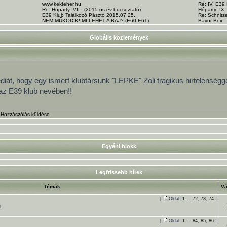
www.kekfeher.hu
Re: IV. E39
Re: Hóparty- VII. -(2015-ös-év-bucsuztató)
Hóparty- IX
E39 Klub Találkozó Pásztó 2015.07.25.
Re: Schnitze
NEM MŰKÖDIK! MI LEHET A BAJ? (E60-E61)
Bavor Box
Globális közlemények
át, hogy egy ismert klubtársunk "LEPKE" Zoli tragikus hirtelenségge
az E39 klub nevében!!
•
Hozzászólás küldése
Egyéni blokk
Legfrissebb hírek
Témák
Vá
[
Oldal:
1
...
72
,
73
,
74
]
1
[
Oldal:
1
...
84
,
85
,
86
]