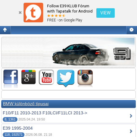
Fórum kezdőlap megtekintése
Follow E39 KLUB Fórum
with Tapatalk for Android
VIEW
FREE - on Google Play
BMW különböző típusai
F10/F11 2010-2013 F10LCI/F11LCI 2013->
8, 1361
2025.04.24. 19:50
E39 1995-2004
118, 192571
2026.06.08. 21:18