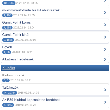
10, 7685
2023.12.14. 08:05
www.nyirautotrade.hu ÚJ alkatrészek !
1, 100
2012.09.14. 21:35
Gumit Felnit keres
7, 958
2022.02.14. 13:04
Gumit Felnit kinál
9, 1866
2021.09.02. 20:06
Egyéb
1, 26
2020.09.01. 12:28
Alkatrész hirdetések
Klubélet
Klubos cuccok
3, 3
2010.09.26. 18:11
Találkozók
44, 10764
2018.09.03. 14:39
Az E39 Klubbal kapcsolatos kérdések
7, 3083
2019.08.07. 11:24