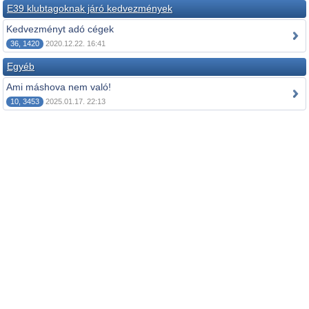
E39 klubtagoknak járó kedvezmények
Kedvezményt adó cégek
36, 1420
2020.12.22. 16:41
Egyéb
Ami máshova nem való!
10, 3453
2025.01.17. 22:13