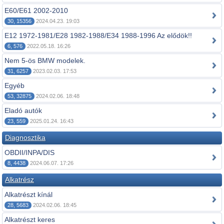
E60/E61 2002-2010
30, 15356
2024.04.23. 19:03
E12 1972-1981/E28 1982-1988/E34 1988-1996 Az elődök!!
6, 576
2022.05.18. 16:26
Nem 5-ös BMW modelek.
31, 6257
2023.02.03. 17:53
Egyéb
53, 32875
2024.02.06. 18:48
Eladó autók
23, 559
2025.01.24. 16:43
Diagnosztika
OBDII/INPA/DIS
8, 4438
2024.06.07. 17:26
Alkatrész
Alkatrészt kínál
28, 5683
2024.02.06. 18:45
Alkatrészt keres