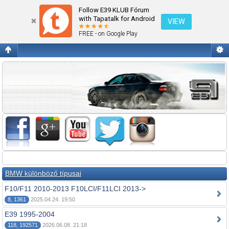
Fórum kezdőlap megtekintése
Follow E39 KLUB Fórum
with Tapatalk for Android
VIEW
FREE - on Google Play
BMW különböző típusai
F10/F11 2010-2013 F10LCI/F11LCI 2013->
8, 1361
2025.04.24. 19:50
E39 1995-2004
118, 192571
2026.06.08. 21:18