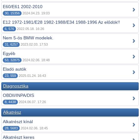
E60/E61 2002-2010
30, 15356
2024.04.23. 19:03
E12 1972-1981/E28 1982-1988/E34 1988-1996 Az elődök!!
6, 576
2022.05.18. 16:26
Nem 5-ös BMW modelek.
31, 6257
2023.02.03. 17:53
Egyéb
53, 32875
2024.02.06. 18:48
Eladó autók
23, 559
2025.01.24. 16:43
Diagnosztika
OBDII/INPA/DIS
8, 4438
2024.06.07. 17:26
Alkatrész
Alkatrészt kínál
28, 5683
2024.02.06. 18:45
Alkatrészt keres