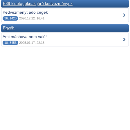
E39 klubtagoknak járó kedvezmények
Kedvezményt adó cégek
36, 1420
2020.12.22. 16:41
Egyéb
Ami máshova nem való!
10, 3453
2025.01.17. 22:13