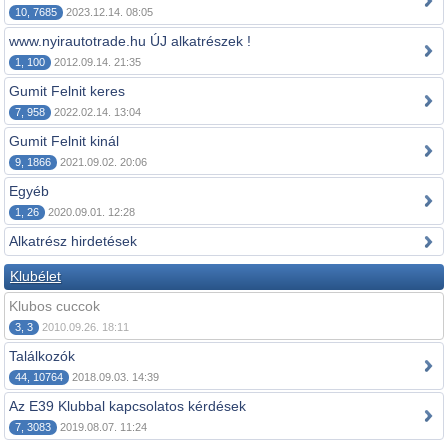
10, 7685
2023.12.14. 08:05
www.nyirautotrade.hu ÚJ alkatrészek !
1, 100
2012.09.14. 21:35
Gumit Felnit keres
7, 958
2022.02.14. 13:04
Gumit Felnit kinál
9, 1866
2021.09.02. 20:06
Egyéb
1, 26
2020.09.01. 12:28
Alkatrész hirdetések
Klubélet
Klubos cuccok
3, 3
2010.09.26. 18:11
Találkozók
44, 10764
2018.09.03. 14:39
Az E39 Klubbal kapcsolatos kérdések
7, 3083
2019.08.07. 11:24