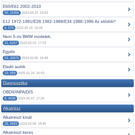
E60/E61 2002-2010
30, 15356
2024.04.23. 19:03
E12 1972-1981/E28 1982-1988/E34 1988-1996 Az elődök!!
6, 576
2022.05.18. 16:26
Nem 5-ös BMW modelek.
31, 6257
2023.02.03. 17:53
Egyéb
53, 32875
2024.02.06. 18:48
Eladó autók
23, 559
2025.01.24. 16:43
Diagnosztika
OBDII/INPA/DIS
8, 4438
2024.06.07. 17:26
Alkatrész
Alkatrészt kínál
28, 5683
2024.02.06. 18:45
Alkatrészt keres