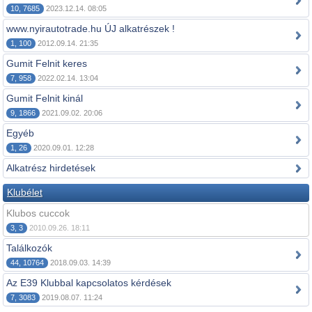
10, 7685
2023.12.14. 08:05
www.nyirautotrade.hu ÚJ alkatrészek !
1, 100
2012.09.14. 21:35
Gumit Felnit keres
7, 958
2022.02.14. 13:04
Gumit Felnit kinál
9, 1866
2021.09.02. 20:06
Egyéb
1, 26
2020.09.01. 12:28
Alkatrész hirdetések
Klubélet
Klubos cuccok
3, 3
2010.09.26. 18:11
Találkozók
44, 10764
2018.09.03. 14:39
Az E39 Klubbal kapcsolatos kérdések
7, 3083
2019.08.07. 11:24