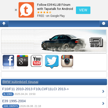
Fórum kezdőlap megtekintése
Follow E39 KLUB Fórum
with Tapatalk for Android
VIEW
FREE - on Google Play
BMW különböző típusai
F10/F11 2010-2013 F10LCI/F11LCI 2013->
8, 1361
2025.04.24. 19:50
E39 1995-2004
118, 192571
2026.06.08. 21:18