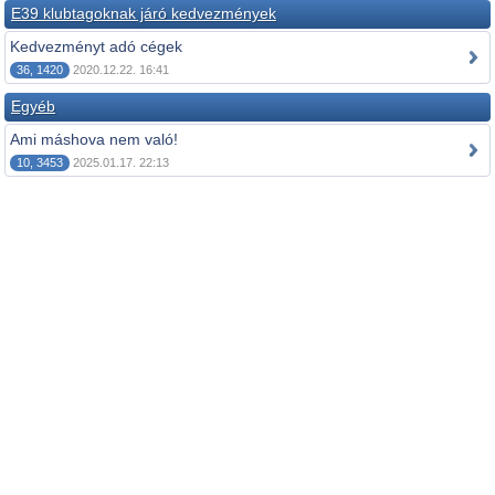
E39 klubtagoknak járó kedvezmények
Kedvezményt adó cégek
36, 1420
2020.12.22. 16:41
Egyéb
Ami máshova nem való!
10, 3453
2025.01.17. 22:13