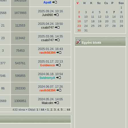
26567
5901018
Apa8
V
H
K
Sz
Cs
P
Szo
1
2025.09.24. 10:16
2
3
4
5
6
7
8
2568
1873993
Juhi990
9
10
11
12
13
14
15
16
17
18
19
20
21
22
2025.04.24. 19:50
21
112553
23
24
25
26
27
28
29
csabi747
30
31
2025.03.06. 14:35
23
113442
csabi747
Egyéni blokk
2025.01.24. 16:43
3
75453
ravih56394
2025.01.17. 22:13
377
543761
Goldenco
2024.06.18. 10:54
546
595855
SvidronyA
2024.06.07. 17:26
86
283330
ravih56394
2024.05.24. 14:05
2669
1306851
Malcolm
432 téma • Oldal:
1
/
44
•
1
,
2
,
3
,
4
,
5
...
44