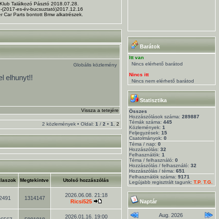
 Klub Találkozó Pásztó 2018.07.28.
. -(2017-es-év-bucsuztató)2017.12.16
r Car Parts bontott Bmw alkatrészek.
Barátok
Itt van
Nincs elérhető barátod
Globális közlemény
Nincs itt
l elhunyt!!
Nincs nem elérhető barátod
Statisztika
Vissza a tetejére
Összes
Hozzászólások száma:
289887
Témák száma:
445
2 közlemények • Oldal:
1
/
2
•
1
,
2
Közlemények:
1
Feljegyzések:
15
Csatolmányok:
0
Téma / nap:
0
Hozzászólás:
32
Felhasználók:
1
Téma / felhasználó:
0
Hozzászólás / felhasználó:
32
Hozzászólás / téma:
651
Felhasználók száma:
9171
laszok
Megtekintve
Utolsó hozzászólás
Legújabb regisztrált tagunk:
T.P. T.G.
2026.06.08. 21:18
2491
1314147
Ricsi525
Naptár
Aug. 2026
2026.01.16. 19:00