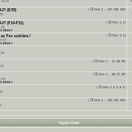
. 11:51
J? (E39)
[
Oldal:
1
...
127
,
128
,
129
]
:52
? (F10-F11)
[
Oldal:
1
,
2
]
5:36
CI 2013->
z Fxx szériára !
[
Oldal:
1
,
2
]
23:57
CI 2013->
:50
[
Oldal:
1
...
17
,
18
,
19
]
:22
[
Oldal:
1
...
26
,
27
,
28
]
1:50
CI 2013->
[
Oldal:
1
,
2
,
3
,
4
,
5
]
48
[
Oldal:
1
...
132
,
133
,
134
]
41
Egyéni blokk