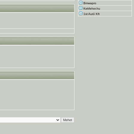
Bmwapro
Kekfeher.hu
1st Autó Kft