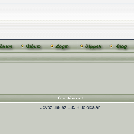
Üdvözlő üzenet
Üdvözlünk az E39 Klub oldalán!