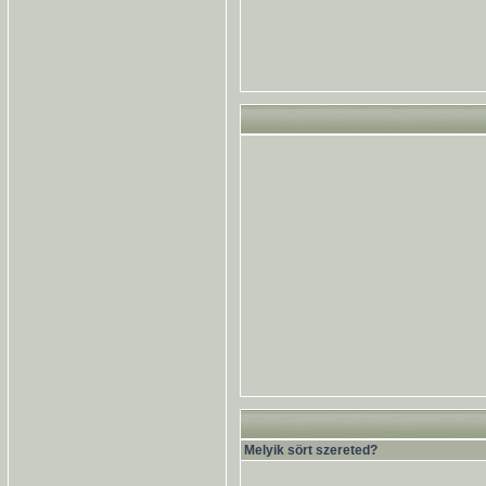
Melyik sört szereted?