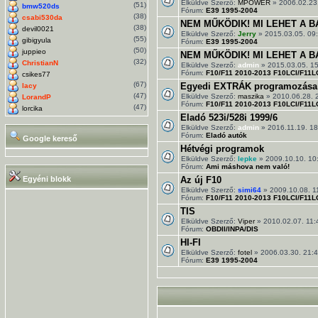
Elküldve Szerző:
MPOWER
» 2006.02.23
(51)
bmw520ds
Fórum:
E39 1995-2004
(38)
csabi530da
NEM MŰKÖDIK! MI LEHET A BA
(38)
devil0021
Elküldve Szerző:
Jerry
» 2015.03.05. 09
(55)
gibigyula
Fórum:
E39 1995-2004
(50)
juppieo
NEM MŰKÖDIK! MI LEHET A BAJ
(32)
ChristianN
Elküldve Szerző:
admin
» 2015.03.05. 1
Fórum:
F10/F11 2010-2013 F10LCI/F11L
csikes77
(67)
Egyedi EXTRÁK programozása a
lacy
(47)
Elküldve Szerző:
maszika
» 2010.06.28. 
LorandP
Fórum:
F10/F11 2010-2013 F10LCI/F11L
(47)
lorcika
Eladó 523i/528i 1999/6
Elküldve Szerző:
admin
» 2016.11.19. 18
Fórum:
Eladó autók
Google kereső
Hétvégi programok
Elküldve Szerző:
lepke
» 2009.10.10. 10
Fórum:
Ami máshova nem való!
Egyéni blokk
Az új F10
Elküldve Szerző:
simi64
» 2009.10.08. 1
Fórum:
F10/F11 2010-2013 F10LCI/F11L
TIS
Elküldve Szerző:
Viper
» 2010.02.07. 11:
Fórum:
OBDII/INPA/DIS
HI-FI
Elküldve Szerző:
fotel
» 2006.03.30. 21:
Fórum:
E39 1995-2004