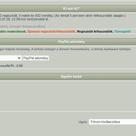
Ki van itt?
2 regisztrált, 0 rejtett és 602 vendég. (Az elmúlt 5 percben aktív felhasználók alapján.)
.07.28. 21:09-kor tartózkodott itt.
ider]
,
Google Adsense [Bot]
bális moderátorok
,
Újonnan regisztrált felhasználók
,
Regisztrált felhasználók
,
Támogatók
PayPal adomány
t folytató közösség. A befolyt öszeget a domain fenntartására, a tárhely kiadásaira fordítjuk.
sszőt) Pl.: 3.50
Egyéni blokk
Ugrás: