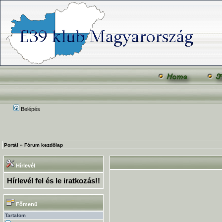
Belépés
Portál
»
Fórum kezdőlap
Hírlevél
Hírlevél fel és le iratkozás!!
Főmenü
Tartalom