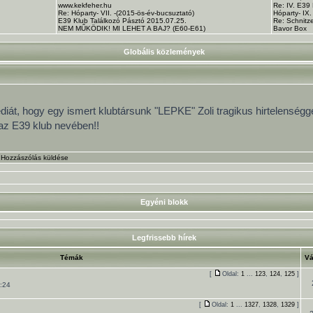
www.kekfeher.hu
Re: IV. E39
Re: Hóparty- VII. -(2015-ös-év-bucsuztató)
Hóparty- IX
E39 Klub Találkozó Pásztó 2015.07.25.
Re: Schnitze
NEM MŰKÖDIK! MI LEHET A BAJ? (E60-E61)
Bavor Box
Globális közlemények
át, hogy egy ismert klubtársunk "LEPKE" Zoli tragikus hirtelenségge
az E39 klub nevében!!
•
Hozzászólás küldése
Egyéni blokk
Legfrissebb hírek
Témák
Vá
[
Oldal:
1
...
123
,
124
,
125
]
:24
[
Oldal:
1
...
1327
,
1328
,
1329
]