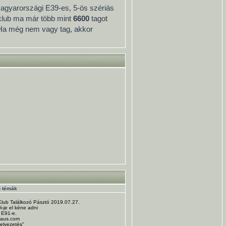
 magyarországi E39-es, 5-ös szériás
 klub ma már több mint
6600
tagot
 Ha még nem vagy tag, akkor
b témák
Klub Találkozó Pásztó 2019.07.27.
-je el kéne adni
 E91-e.
haus.com
zelvezetés"