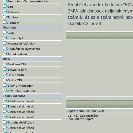
Fórum kezdőlap megtekintése
A klubélet az index.hu fórum "BMW
Blog
BMW tulajdonosok tudjanak egymás
Keresés
számlál, és ez a szám napról na
Taglista
csatlakozz Te is!!
A csapat
Segítség
GyIK
BBkód GyÍk
Használati feltételek
Adatvédelmi nyilatkozat
Tippek trükkök
BMW
Realoem ETK
Bmwfans ETK
Online WDS
Online TIS
BMW VIN decoder
A ?Fünfer? története
Technikai ABC:
A-betüs rövidítések
B-betüs rövidítések
Legfrissebb közlemények
C-betüs rövidítések
"LEPKE" Zoli emlékére
D-betüs rövidítések
Bemutatkozó topic!
G-betüs rövidítések
E-betüs rövidítések