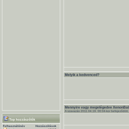
Melyik a kedvenced?
Mennyire vagy megelégedve XenonBal
A szavazás 2011.04.19. 00:04-kor befejeződött.
Top hozzászólók
Felhasználónév
Hozzászólások