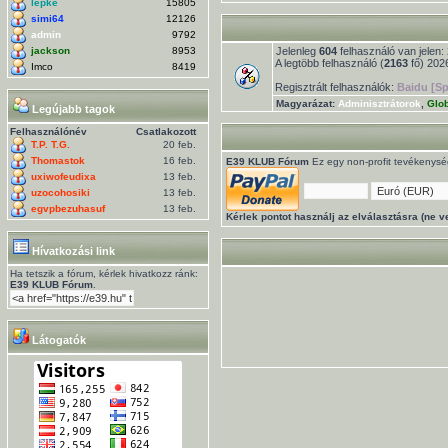
lepke
15805
simi64
12126
admin
9792
jackson
8953
Jelenleg
604
felhasználó van jelen: 
A legtöbb felhasználó (
2163
fő) 2026
Imco
8419
Regisztrált felhasználók:
Baidu [Sp
Magyarázat:
Adminisztrátorok
,
Glo
Legújabb tagok
Felhasználónév
Csatlakozott
T.P. T.G.
20 feb.
Thomastok
16 feb.
E39 KLUB Fórum
Ez egy non-profit tevékenysége
uxiwofeudixa
13 feb.
uzocohosiki
13 feb.
egvpbezuhasuf
13 feb.
Kérlek pontot használj az elválasztásra (ne ve
Hívatkozási link
Ha tetszik a fórum, kérlek hivatkozz ránk:
E39 KLUB Fórum
.
Látogatók