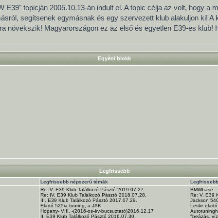
 E39" topicján 2005.10.13-án indult el. A topic célja az volt, hogy a
ról, segítsenek egymásnak és egy szervezett klub alakuljon ki! A
pra növekszik! Magyarországon ez az első és egyetlen E39-es klub!
Egyéni blokk
Legfrissebb
Legfrissebb népszerű témák
Legfrisseb
Re: V. E39 Klub Találkozó Pásztó 2019.07.27.
BMWbase
Re: IV. E39 Klub Találkozó Pásztó 2018.07.28.
Re: V. E39 
III. E39 Klub Találkozó Pásztó 2017.07.29.
Jackson 540i
Eladó 525ia touring, a JAK
Leslie eladó
Hóparty- VIII. -(2016-os-év-bucsuztató)2016.12.17
Autotuning
II. E39 Klub Találkozó Pásztó 2016.07.30.
"beázás, ví