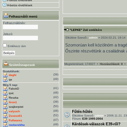
F-betüs rövidítések
H-betüs rövidítések
Felhasználói menü
Felhasználónév:
"LEPKE" Zoli emlékére
Jelszó:
Elküldve Szerző::
admin
» 2024.02.21. 19:14
Szomorúan kell közölnöm a tragédi
Emlékezz rám
Őszinte részvétünk a családnak 
Megtekintések: 174927 •
Hozzászólások: 9
Születésnaposok
Gratulálunk:
(39)
daghi
(49)
qe
Még 5 nap:
(41)
FabokD
(48)
qvic
(42)
Reszka
(38)
Aron1
(50)
szajberpisti
(48)
Fűtés-hűtés
valyuch
(52)
Elküldve Szerző:
admin
» 2006.11.21. 23
Zsozso01
Fórum:
E39 1995-2004
(47)
Fullwarez
Kérdések-válaszok E39-ről?
(49)
rockerekhu