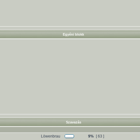
Egyéni blokk
Szavazás
Löwenbrau
9%
[ 63 ]