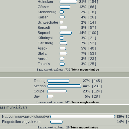
Heineken
21%
[ 154 ]
Gösser
12%
[ 86 ]
Kronenburg
2%
[ 18 ]
Kaiser
4%
[ 26 ]
Schwechater
2%
[ 14 ]
Borsodi
8%
[ 57 ]
Soproni
14%
[ 100 ]
Kőbányai
3%
[ 21 ]
Carlsberg
7%
[ 52 ]
Ászok
5%
[ 40 ]
Stella
7%
[ 53 ]
Amstel
3%
[ 23 ]
Foster's
3%
[ 25 ]
Szavazatok száma : 732
Téma megtekintése
Touring
27%
[ 145 ]
Szedan
44%
[ 231 ]
Coupe
23%
[ 124 ]
Suv
5%
[ 28 ]
Szavazatok száma : 528
Téma megtekintése
ázs munkájával?
Nagyon megvagyok elégedve
86%
[ 
Elégedetlen vagyok vele.
14%
[ 
Szavazatok száma : 29
Téma megtekintése