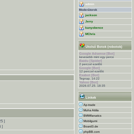
admin
Moderátorok
jackson
Jerry
kanyobence
MChris
Utolsó Botok (robotok)
Google Adsense [Bot]
kevesebb mint egy perce
Baidu [Spider]
2 perccel ezelőtt
Google [Bot]
12 perccel ezelőtt
Exabot [Bot]
Tegnap, 14:22
Yahoo [Bot]
2026.07.25. 18:35
Linkek
Ap-trade
Muha Attila
BMWfanatics
25 ]
Mobilgumi
4 ]
Board3.de
phpBB.com