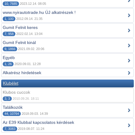
10, 7685
2023.12.14. 08:05
www.nyirautotrade.hu ÚJ alkatrészek !
1, 100
2012.09.14. 21:35
Gumit Felnit keres
7, 958
2022.02.14. 13:04
Gumit Felnit kinál
9, 1866
2021.09.02. 20:06
Egyéb
1, 26
2020.09.01. 12:28
Alkatrész hirdetések
Klubélet
Klubos cuccok
3, 3
2010.09.26. 18:11
Találkozók
44, 10764
2018.09.03. 14:39
Az E39 Klubbal kapcsolatos kérdések
7, 3083
2019.08.07. 11:24