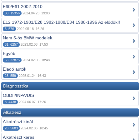
E60/E61 2002-2010
30, 15356
2024.04.23. 19:03
E12 1972-1981/E28 1982-1988/E34 1988-1996 Az elődök!!
6, 576
2022.05.18. 16:26
Nem 5-ös BMW modelek.
31, 6257
2023.02.03. 17:53
Egyéb
53, 32875
2024.02.06. 18:48
Eladó autók
23, 559
2025.01.24. 16:43
Diagnosztika
OBDII/INPA/DIS
8, 4438
2024.06.07. 17:26
Alkatrész
Alkatrészt kínál
28, 5683
2024.02.06. 18:45
Alkatrészt keres