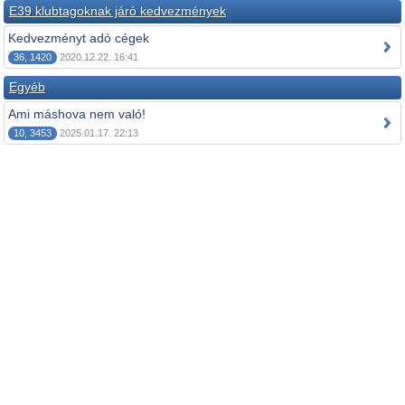
E39 klubtagoknak járó kedvezmények
Kedvezményt adó cégek
36, 1420
2020.12.22. 16:41
Egyéb
Ami máshova nem való!
10, 3453
2025.01.17. 22:13