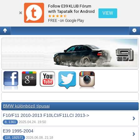
Fórum kezdőlap megtekintése
Follow E39 KLUB Fórum
with Tapatalk for Android
VIEW
FREE - on Google Play
BMW különböző típusai
F10/F11 2010-2013 F10LCI/F11LCI 2013->
8, 1361
2025.04.24. 19:50
E39 1995-2004
118, 192571
2026.06.08. 21:18