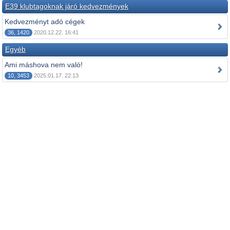
E39 klubtagoknak járó kedvezmények
Kedvezményt adó cégek
36, 1420
2020.12.22. 16:41
Egyéb
Ami máshova nem való!
10, 3453
2025.01.17. 22:13