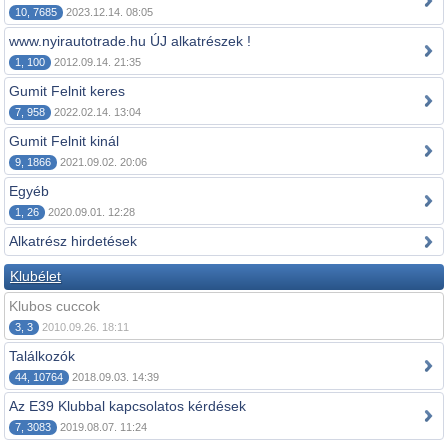
10, 7685
2023.12.14. 08:05
www.nyirautotrade.hu ÚJ alkatrészek !
1, 100
2012.09.14. 21:35
Gumit Felnit keres
7, 958
2022.02.14. 13:04
Gumit Felnit kinál
9, 1866
2021.09.02. 20:06
Egyéb
1, 26
2020.09.01. 12:28
Alkatrész hirdetések
Klubélet
Klubos cuccok
3, 3
2010.09.26. 18:11
Találkozók
44, 10764
2018.09.03. 14:39
Az E39 Klubbal kapcsolatos kérdések
7, 3083
2019.08.07. 11:24