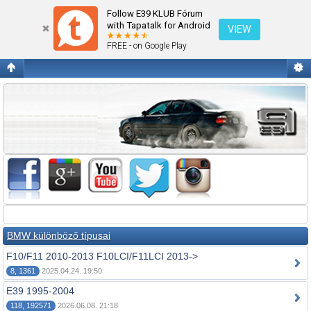
Fórum kezdőlap megtekintése
Follow E39 KLUB Fórum
with Tapatalk for Android
VIEW
FREE - on Google Play
BMW különböző típusai
F10/F11 2010-2013 F10LCI/F11LCI 2013->
8, 1361
2025.04.24. 19:50
E39 1995-2004
118, 192571
2026.06.08. 21:18