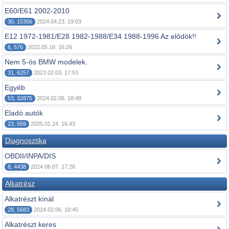
E60/E61 2002-2010
30, 15356
2024.04.23. 19:03
E12 1972-1981/E28 1982-1988/E34 1988-1996 Az elődök!!
6, 576
2022.05.18. 16:26
Nem 5-ös BMW modelek.
31, 6257
2023.02.03. 17:53
Egyéb
53, 32875
2024.02.06. 18:48
Eladó autók
23, 559
2025.01.24. 16:43
Diagnosztika
OBDII/INPA/DIS
8, 4438
2024.06.07. 17:26
Alkatrész
Alkatrészt kínál
28, 5683
2024.02.06. 18:45
Alkatrészt keres