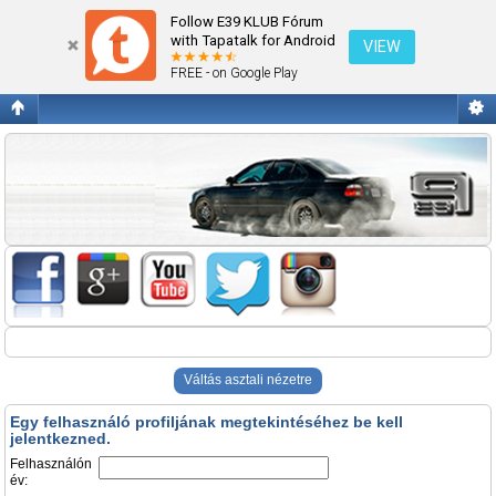
Belépés
Follow E39 KLUB Fórum
with Tapatalk for Android
VIEW
FREE - on Google Play
Váltás asztali nézetre
Egy felhasználó profiljának megtekintéséhez be kell
jelentkezned.
Felhasználón
év: