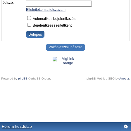
Jelszó:
Elfelejtettem a jelszavam
Automatikus bejelentkezés
Bejelentkezés rejtettként
Váltás asztali nézetre
Powered by
phpBB
© phpBB Group.
phpBB Mobile / SEO by
Artodia
.
Fórum kezdőlap