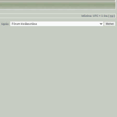
Időzóna: UTC + 1 óra [
nyi
]
Ugrás: