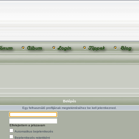
Belépés
Egy felhasználó profiljának megtekintéséhez be kell jelentkezned.
Elfelejtettem a jelszavam
Automatikus bejelentkezés
Bejelentkezés rejtettként