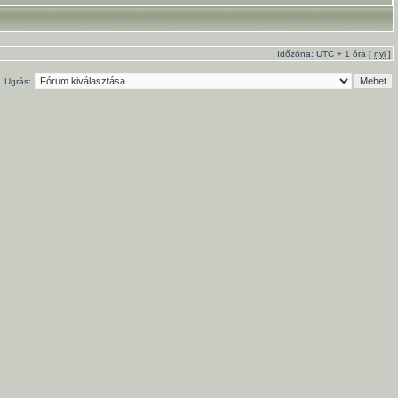
Időzóna: UTC + 1 óra [
nyi
]
Ugrás: