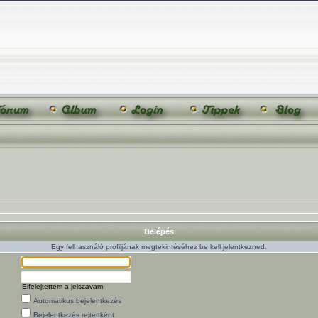
Belépés
Egy felhasználó profiljának megtekintéséhez be kell jelentkezned.
Elfelejtettem a jelszavam
Automatikus bejelentkezés
Bejelentkezés rejtettként