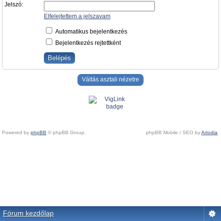
Jelszó:
Elfelejtettem a jelszavam
Automatikus bejelentkezés
Bejelentkezés rejtettként
Váltás asztali nézetre
Powered by
phpBB
© phpBB Group.
phpBB Mobile / SEO by
Artodia
.
Fórum kezdőlap