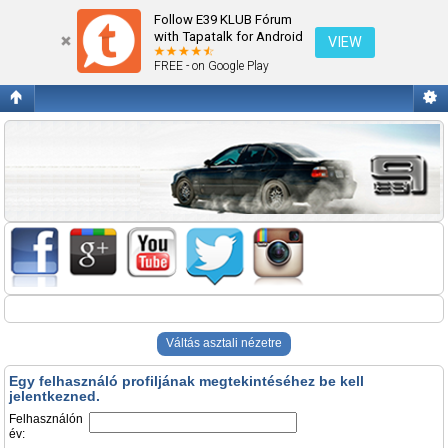
Belépés
Follow E39 KLUB Fórum
with Tapatalk for Android
VIEW
FREE - on Google Play
Váltás asztali nézetre
Egy felhasználó profiljának megtekintéséhez be kell
jelentkezned.
Felhasználón
év: