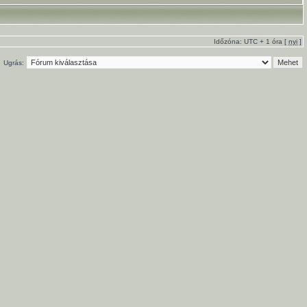
Időzóna: UTC + 1 óra [
nyi
]
Ugrás: