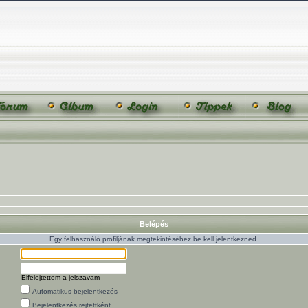
Belépés
Egy felhasználó profiljának megtekintéséhez be kell jelentkezned.
Elfelejtettem a jelszavam
Automatikus bejelentkezés
Bejelentkezés rejtettként