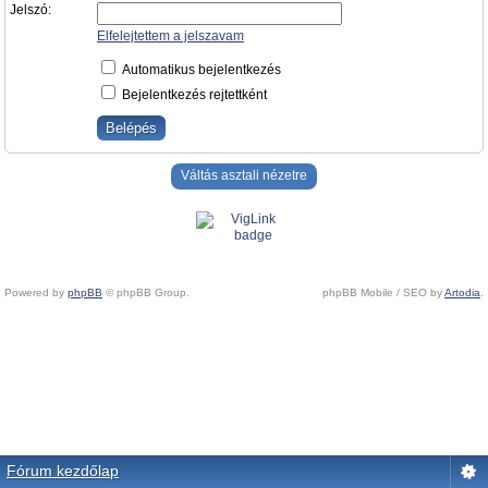
Jelszó:
Elfelejtettem a jelszavam
Automatikus bejelentkezés
Bejelentkezés rejtettként
Váltás asztali nézetre
Powered by
phpBB
© phpBB Group.
phpBB Mobile / SEO by
Artodia
.
Fórum kezdőlap