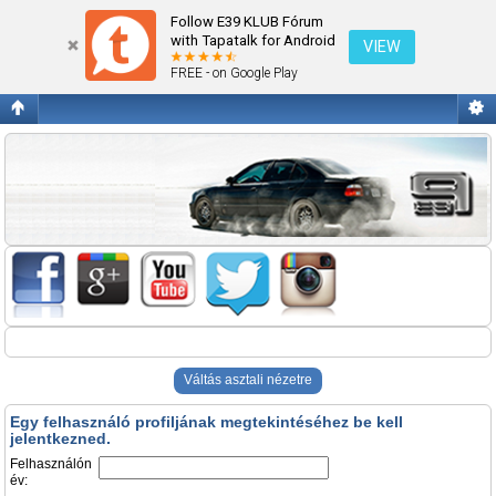
Belépés
Follow E39 KLUB Fórum
with Tapatalk for Android
VIEW
FREE - on Google Play
Váltás asztali nézetre
Egy felhasználó profiljának megtekintéséhez be kell
jelentkezned.
Felhasználón
év: