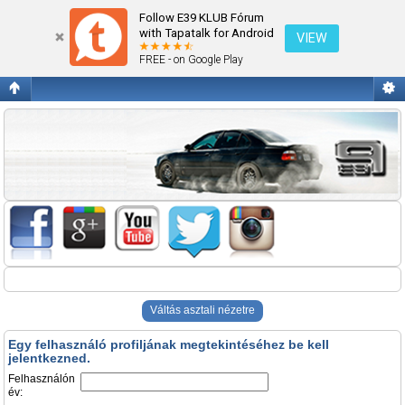
Belépés
Follow E39 KLUB Fórum
with Tapatalk for Android
VIEW
FREE - on Google Play
Váltás asztali nézetre
Egy felhasználó profiljának megtekintéséhez be kell
jelentkezned.
Felhasználón
év: