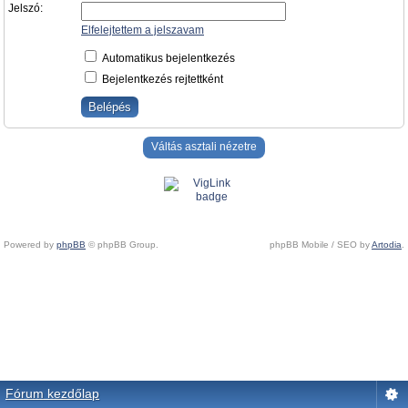
Jelszó:
Elfelejtettem a jelszavam
Automatikus bejelentkezés
Bejelentkezés rejtettként
Váltás asztali nézetre
Powered by
phpBB
© phpBB Group.
phpBB Mobile / SEO by
Artodia
.
Fórum kezdőlap