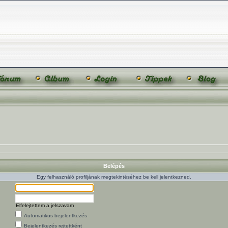
Belépés
Egy felhasználó profiljának megtekintéséhez be kell jelentkezned.
Elfelejtettem a jelszavam
Automatikus bejelentkezés
Bejelentkezés rejtettként