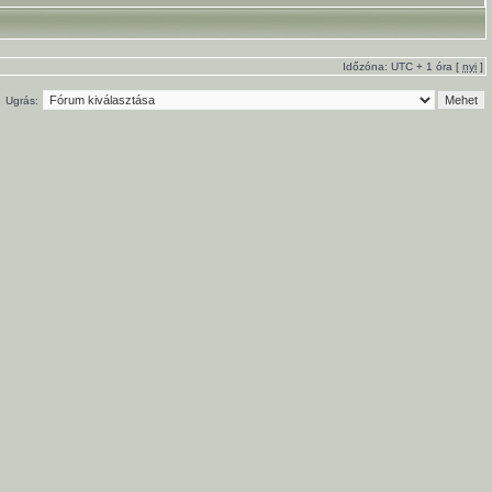
Időzóna: UTC + 1 óra [
nyi
]
Ugrás: